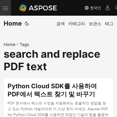
한국인
내
비
Home
게
검색
카테고리
보관소
태그
이
션
Home
»
Tags
전
search and replace
환
PDF text
Python Cloud SDK를 사용하여
PDF에서 텍스트 찾기 및 바꾸기
PDF 문서에서 텍스트 수정을 자동화하는 효율적인 방법을 찾
고 있는 Python 개발자라면 더 이상 찾지 마세요. Aspose.PDF
for Python Cloud SDK를 사용하면 최첨단 기술의 힘을 활용하