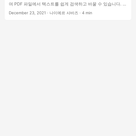
여 PDF 파일에서 텍스트를 쉽게 검색하고 바꿀 수 있습니다. 텍
스트 콘텐츠를 업데이트하거나, 특정 단어나 구문을 바꾸거나,
December 23, 2021
· 나이예르 샤바즈 · 4 min
복잡한 패턴 기반 대체를 수행해야 하는 경우 이 강력한 SDK가
해결해 드립니다. 이 문서에서는 Aspose.PDF for Python
Cloud SDK를 사용하여 텍스트 검색 및 바꾸기 작업을 수행하
는 방법에 대해 자세히 살펴보겠습니다. 이를 통해 문서 편집 작
업을 간소화하고 효율성을 높일 수 있습니다.