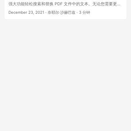
强大功能轻松搜索和替换 PDF 文件中的文本。无论您需要更新
文本内容、替换特定单词或短语，还是执行基于模式的复杂替
December 23, 2021
· 奈耶尔·沙赫巴兹 · 3 分钟
换，这款功能强大的 SDK 都能满足您的需求。在本文中，我们
将深入探讨如何使用 Aspose.PDF Cloud SDK for Python 执行
文本搜索和替换操作，使您能够简化文档编辑任务并提高效
率。