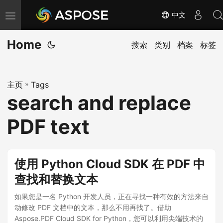
中文
切
换
Home
导
搜索
类别
档案
标签
航
主页
»
Tags
search and replace
PDF text
使用 Python Cloud SDK 在 PDF 中
查找和替换文本
如果您是一名 Python 开发人员，正在寻找一种有效的方法来自
动修改 PDF 文档中的文本，那么不用再找了。借助
Aspose.PDF Cloud SDK for Python，您可以利用尖端技术的