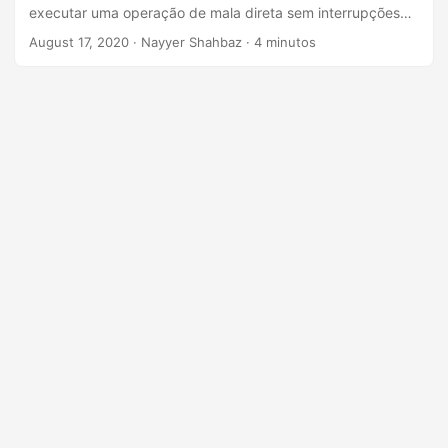
ã
executar uma operação de mala direta sem interrupções
o
para gerar documentos dinâmicos.
August 17, 2020
· Nayyer Shahbaz · 4 minutos