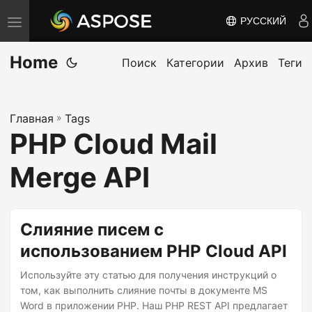
РУССКИЙ
П
е
Home
р
Поиск
Категории
Архив
Теги
е
к
Главная
»
Tags
л
PHP Cloud Mail
ю
ч
Merge API
и
т
ь
Слияние писем с
н
использованием PHP Cloud API
а
Используйте эту статью для получения инструкций о
в
том, как выполнить слияние почты в документе MS
и
Word в приложении PHP. Наш PHP REST API предлагает