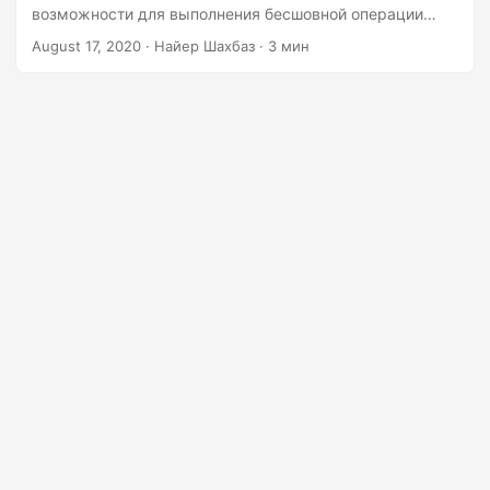
г
возможности для выполнения бесшовной операции
а
слияния почты для генерации динамических
August 17, 2020
· Найер Шахбаз · 3 мин
документов.
ц
и
ю