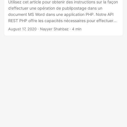
a
Utilisez cet article pour obtenir des instructions sur la façon
d’effectuer une opération de publipostage dans un
t
document MS Word dans une application PHP. Notre API
i
REST PHP offre les capacités nécessaires pour effectuer
o
une opération de publipostage transparente afin de
August 17, 2020
· Nayyer Shahbaz · 4 min
n
générer des documents dynamiques.