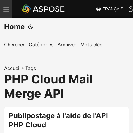
FRANÇAIS
B
a
Home
s
c
u
Chercher
Catégories
Archiver
Mots clés
l
e
Accueil
r
»
Tags
PHP Cloud Mail
l
a
Merge API
n
a
v
Publipostage à l'aide de l'API
i
PHP Cloud
g