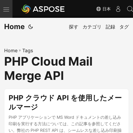
日本
ナ
ビ
Home
ゲ
探す
カテゴリ
記録
タグ
ー
シ
Home
»
Tags
ョ
PHP Cloud Mail
ン
の
Merge API
切
り
替
PHP クラウド API を使用したメー
え
ルマージ
PHP アプリケーションで MS Word ドキュメントの差し込み
印刷を実行する方法については、この記事を参照してくださ
い。弊社の PHP REST API は、シームレスな差し込み印刷操