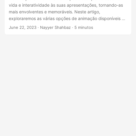
ã
vida e interatividade às suas apresentações, tornando-as
o
mais envolventes e memoráveis. Neste artigo,
exploraremos as várias opções de animação disponíveis no
PowerPoint e demonstraremos como você pode aproveitar
June 22, 2023
· Nayyer Shahbaz · 5 minutos
os recursos da API REST do .NET para inserir animações
programaticamente em seus slides.