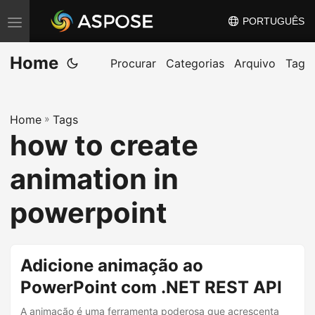
PORTUGUÊS
A
l
Home
t
Procurar
Categorias
Arquivo
Tag
e
r
Home
»
Tags
n
how to create
a
r
animation in
n
a
powerpoint
v
e
g
Adicione animação ao
a
PowerPoint com .NET REST API
ç
A animação é uma ferramenta poderosa que acrescenta