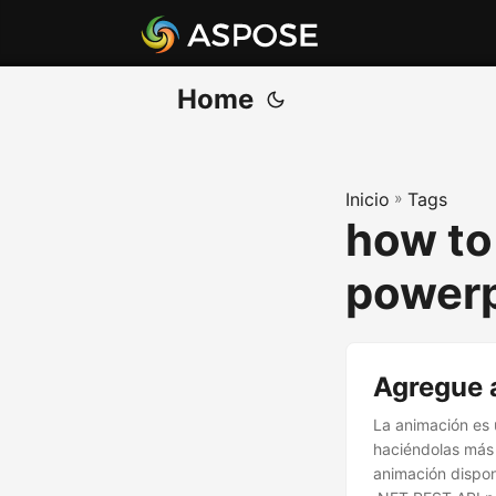
Home
Inicio
»
Tags
how to
powerp
Agregue 
La animación es 
haciéndolas más 
animación dispo