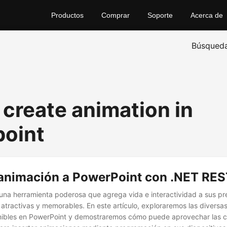
Productos
Comprar
Soporte
Acerca de
Búsqued
 create animation in
oint
animación a PowerPoint con .NET RES
una herramienta poderosa que agrega vida e interactividad a sus pr
atractivas y memorables. En este artículo, exploraremos las diversa
nibles en PowerPoint y demostraremos cómo puede aprovechar las 