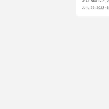
.NET REST API pa
June 22, 2023
· N