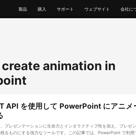
製品
購入
サポート
ウェブサイト
会社に
 create animation in
oint
EST API を使用して PowerPoint にア
る
は、プレゼンテーションに生命力とインタラクティブ性を加え、プレゼ
残るものにする強力なツールです。この記事では、PowerPoint で利