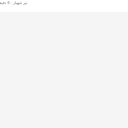
· نیر شهباز · 6 دقیقه