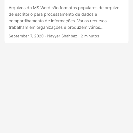
ã
Arquivos do MS Word são formatos populares de arquivo
o
de escritório para processamento de dados e
compartilhamento de informações. Vários recursos
trabalham em organizações e produzem vários
documentos diariamente e, para arquivos de dados,
September 7, 2020
· Nayyer Shahbaz · 2 minutos
podemos nos deparar com um requisito para mesclar
documentos produzidos por várias equipes localizadas em
localizações geográficas distantes. Neste artigo,
discutiremos as etapas sobre como combinar vários
arquivos do Word em uma única saída resultante usando a
API REST.