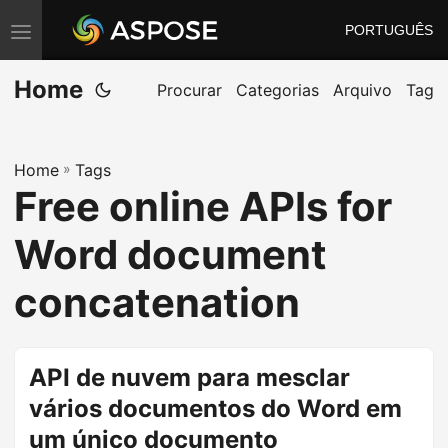
PORTUGUÊS
A
l
Home
t
Procurar
Categorias
Arquivo
Tag
e
r
Home
»
Tags
n
Free online APIs for
a
r
Word document
n
a
concatenation
v
e
g
API de nuvem para mesclar
a
vários documentos do Word em
ç
um único documento