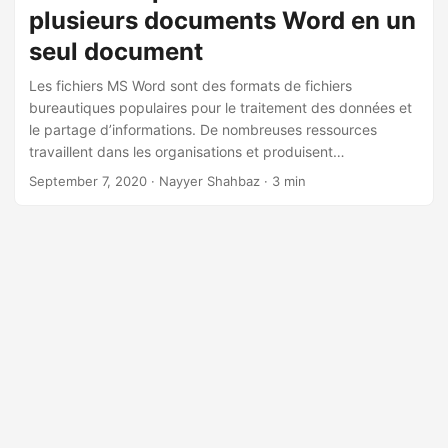
a
plusieurs documents Word en un
t
seul document
i
Les fichiers MS Word sont des formats de fichiers
o
bureautiques populaires pour le traitement des données et
n
le partage d’informations. De nombreuses ressources
travaillent dans les organisations et produisent
quotidiennement de nombreux documents. Pour les
September 7, 2020
· Nayyer Shahbaz · 3 min
archives de données, nous pouvons être confrontés à la
nécessité de fusionner des documents produits par
plusieurs équipes situées à des emplacements
géographiques éloignés. Dans cet article, nous allons
discuter des étapes à suivre pour combiner plusieurs
fichiers Word en un seul résultat à l’aide de l’API REST.