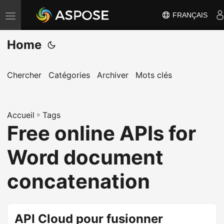
FRANÇAIS
B
a
Home
s
c
u
Chercher
Catégories
Archiver
Mots clés
l
e
Accueil
r
»
Tags
Free online APIs for
l
a
Word document
n
a
concatenation
v
i
g
API Cloud pour fusionner