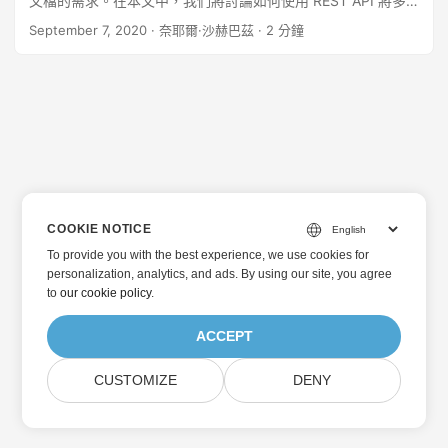
文檔的需求。在本文中，我們將討論如何使用 REST API 將多
個 Word 檔案合併為單一結果輸出的步驟。 文字處理 REST
September 7, 2020
· 奈耶爾·沙赫巴茲 · 2 分鐘
API 使用 cURL 指令合併文件 使用 C# 合併 word 文件 文字處
理 REST API Word 文件有多種格式，為了滿足這項要求，
Aspose.Words Cloud 提供了將各種 MS Word 和 OpenOffice
文件合併為一個文件的功能。該 API 允許您將 documentList
參數中指定的一個或多個文件附加到原始資源文件。如果未指
定 destFileName 參數，則變更將儲存在原始資源文件中。在
文件附加期間，我們可以選擇定義將使用哪種格式：附加或目
標文件。因此可能的值是 KeepSourceFormatting 或
UseDestinationStyles。 使用 cURL 指令合併文件 cURL 指令
COOKIE NOTICE
是使用 RESTful API 執行 Word 文件合併操作的最簡單方法。
To provide you with the best experience, we use cookies for
curl -X PUT
personalization, analytics, and ads. By using our site, you agree
"https://api.aspose.cloud/v4.0/words/Working%20with%20
to
our cookie policy
.
Header_Footer%20Objects.docx/appendDocument?
destFileName=MergedFile.doc" \ -H "accept:
ACCEPT
application/json" \ -H "Authorization: Bearer
" \ -H
"Content-Type: application/json" \ -d "
CUSTOMIZE
DENY
{\"DocumentEntries\":[{\"Href\":\"Another sample file.