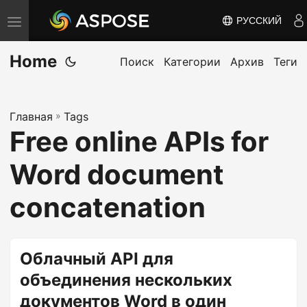
РУССКИЙ
П
е
Home
р
Поиск
Категории
Архив
Теги
е
к
Главная
»
Tags
л
Free online APIs for
ю
ч
Word document
и
т
concatenation
ь
н
а
Облачный API для
в
объединения нескольких
и
документов Word в один