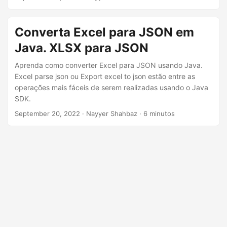
ã
como converter SXC para Excel usando Java.
o
Converta Excel para JSON em
Java. XLSX para JSON
Aprenda como converter Excel para JSON usando Java.
Excel parse json ou Export excel to json estão entre as
operações mais fáceis de serem realizadas usando o Java
SDK.
September 20, 2022
· Nayyer Shahbaz · 6 minutos