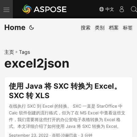
中文
切
换
Home
导
搜索
类别
档案
标签
航
主页
»
Tags
excel2json
使用 Java 将 SXC 转换为 Excel。
SXC 转 XLS
在线执行 SXC 到 Excel 的转换。 SXC 一直是 StarOffice 中
Calc 软件创建的流行格式，但为了在 MS Excel 中查看这些文
件，我们需要将这些打开的办公室电子表格转换为 Excel 格
式。本文详细介绍了如何使用 Java 将 SXC 转换为 Excel。
September 23, 2022
· 奈耶·沙赫巴兹 · 3 分钟