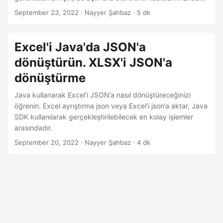
i
formatına dönüştürmemiz gerekir. Bu makalede, Java
September 23, 2022
· Nayyer Şahbaz · 5 dk
r
kullanılarak SXC’nin Excel’e nasıl dönüştürüleceğiyle ilgili
ayrıntılar açıklanmaktadır.
Excel'i Java'da JSON'a
dönüştürün. XLSX'i JSON'a
dönüştürme
Java kullanarak Excel’i JSON’a nasıl dönüştüreceğinizi
öğrenin. Excel ayrıştırma json veya Excel’i json’a aktar, Java
SDK kullanılarak gerçekleştirilebilecek en kolay işlemler
arasındadır.
September 20, 2022
· Nayyer Şahbaz · 4 dk