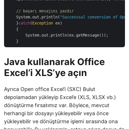
// başarı mesajını yazdır
    System.out.println(
"Successsul conversion of Open
    }
catch
(
Exception
 ex)

    {

        System.out.println(ex.getMessage());

Java kullanarak Office
Excel’i XLS’ye açın
Ayrıca Open office Excel’i (SXC) Bulut
depolamadan yükleyip Excel’e (XLS, XLSX vb.)
dönüştürme fırsatımız var. Böylece, mevcut
herhangi bir dosyayı yükleyebilir veya önce
yükleyebilir ve dönüştürme işlemi sırasında ona