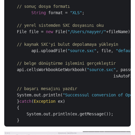
// sonuç dosya formatı
String
 format = 
"XLS"
;

// yerel sistemden SXC dosyasını oku
    File file = 
new
 File(
"/Users/nayyer/"
+fileName);	

// kaynak SXC'yi bulut depolamaya yükleyin
	  api.uploadFile(
"source.sxc"
, file, 
"default
// belge dönüştürme işlemini gerçekleştir
    api.cellsWorkbookGetWorkbook(
"source.sxc"
, passwo
	    			            isAut
// başarı mesajını yazdır
    System.out.println(
"Successsul conversion of Open
    }
catch
(
Exception
 ex)

    {

        System.out.println(ex.getMessage());
