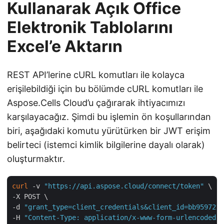
Kullanarak Açık Office
Elektronik Tablolarını
Excel’e Aktarın
REST API’lerine cURL komutları ile kolayca
erişilebildiği için bu bölümde cURL komutları ile
Aspose.Cells Cloud’u çağırarak ihtiyacımızı
karşılayacağız. Şimdi bu işlemin ön koşullarından
biri, aşağıdaki komutu yürütürken bir JWT erişim
belirteci (istemci kimlik bilgilerine dayalı olarak)
oluşturmaktır.
curl
 -v 
"https://api.aspose.cloud/connect/token"
 \

-X POST \

-d 
"grant_type=client_credentials&client_id=bb959721-
-H 
"Content-Type: application/x-www-form-urlencoded"
 