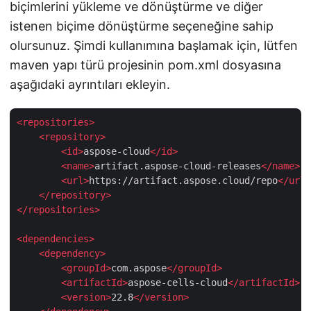
biçimlerini yükleme ve dönüştürme ve diğer
istenen biçime dönüştürme seçeneğine sahip
olursunuz. Şimdi kullanımına başlamak için, lütfen
maven yapı türü projesinin pom.xml dosyasına
aşağıdaki ayrıntıları ekleyin.
<
repositories
>
<
repository
>
<
id
>
aspose-cloud
</
id
>
<
name
>
artifact.aspose-cloud-releases
</
name
>
<
url
>
https://artifact.aspose.cloud/repo
</
url
>
</
repository
>
</
repositories
>
<
dependencies
>
<
dependency
>
<
groupId
>
com.aspose
</
groupId
>
<
artifactId
>
aspose-cells-cloud
</
artifactId
>
<
version
>
22.8
</
version
>