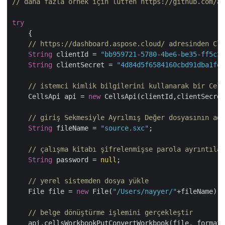
// daha fazla örnek için lütfen https://github.com/as
try
    {

// https://dashboard.aspose.cloud/ adresinden Cli
String
 clientId = 
"bb959721-5780-4be6-be35-ff5c3a
String
 clientSecret = 
"4d84d5f6584160cbd91dba1fe1
// istemci kimlik bilgilerini kullanarak bir Cell
    CellsApi api = 
new
 CellsApi(clientId,clientSecret
// giriş Sekmesiyle Ayrılmış Değer dosyasının adı
String
 fileName = 
"source.sxc"
;

// çalışma kitabı şifrelenmişse parola ayrıntılar
String
 password = 
null
;

// yerel sistemden dosya yükle
    File file = 
new
 File(
"/Users/nayyer/"
+fileName);	

// belge dönüştürme işlemini gerçekleştir
    api.cellsWorkbookPutConvertWorkbook(file, format,