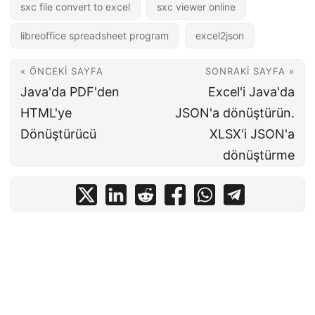
sxc file convert to excel
sxc viewer online
libreoffice spreadsheet program
excel2json
« ÖNCEKI SAYFA
SONRAKI SAYFA »
Java'da PDF'den
Excel'i Java'da
HTML'ye
JSON'a dönüştürün.
Dönüştürücü
XLSX'i JSON'a
dönüştürme