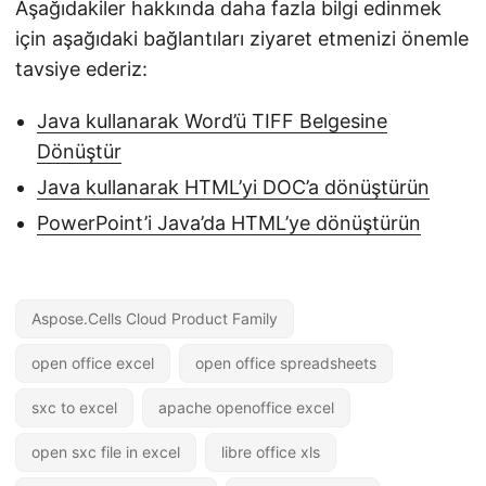
Aşağıdakiler hakkında daha fazla bilgi edinmek
için aşağıdaki bağlantıları ziyaret etmenizi önemle
tavsiye ederiz:
Java kullanarak Word’ü TIFF Belgesine
Dönüştür
Java kullanarak HTML’yi DOC’a dönüştürün
PowerPoint’i Java’da HTML’ye dönüştürün
Aspose.Cells Cloud Product Family
open office excel
open office spreadsheets
sxc to excel
apache openoffice excel
open sxc file in excel
libre office xls