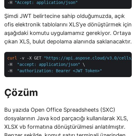
-H 
"Accept: application/json"
Şimdi JWT belirtecine sahip olduğumuzda, açık
ofis elektronik tablolarını XLS’ye dönüştürmek için
aşağıdaki komutu uygulamamız gerekiyor. Ortaya
çıkan XLS, bulut depolama alanında saklanacaktır.
curl
 -v -X GET 
"https://api.aspose.cloud/v3.0/cells/s
-H  
"accept: application/json"
 \

-H  
"authorization: Bearer <JWT Token>"
Çözüm
Bu yazıda Open Office Spreadsheets (SXC)
dosyalarının Java kod parçacığı kullanılarak XLS,
XLSX vb formatına dönüştürülmesi anlatılmıştır.
Benzer şekilde, komut satırı terminali üzerinden