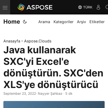
TÜRK
G
e
Home
z
Arama
Kategoriler
Arşiv
Etiketler
i
n
Anasayfa
»
Aspose.Clouds
m
Java kullanarak
e
y
SXC'yi Excel'e
i
D
dönüştürün. SXC'den
e
XLS'ye dönüştürücü
ğ
i
September 23, 2022
· Nayyer Şahbaz · 5 dk
ş
t