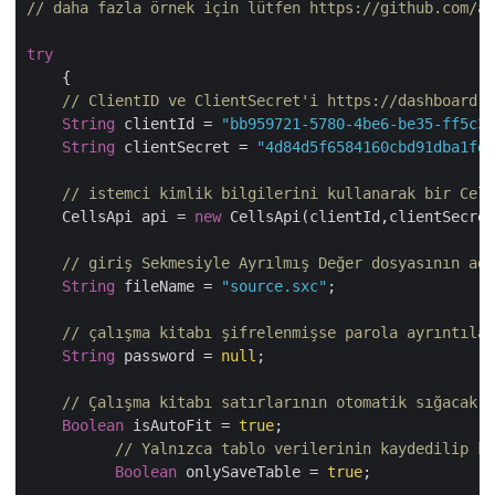
// daha fazla örnek için lütfen https://github.com/as
try
    {

// ClientID ve ClientSecret'i https://dashboard.a
String
 clientId = 
"bb959721-5780-4be6-be35-ff5c3a
String
 clientSecret = 
"4d84d5f6584160cbd91dba1fe1
// istemci kimlik bilgilerini kullanarak bir Cell
    CellsApi api = 
new
 CellsApi(clientId,clientSecret
// giriş Sekmesiyle Ayrılmış Değer dosyasının adı
String
 fileName = 
"source.sxc"
;

// çalışma kitabı şifrelenmişse parola ayrıntılar
String
 password = 
null
;

// Çalışma kitabı satırlarının otomatik sığacak ş
Boolean
 isAutoFit = 
true
;

// Yalnızca tablo verilerinin kaydedilip ka
Boolean
 onlySaveTable = 
true
;
