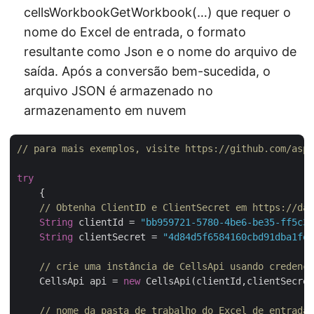
cellsWorkbookGetWorkbook(…) que requer o
nome do Excel de entrada, o formato
resultante como Json e o nome do arquivo de
saída. Após a conversão bem-sucedida, o
arquivo JSON é armazenado no
armazenamento em nuvem
// para mais exemplos, visite https://github.com/aspo
try
    {

// Obtenha ClientID e ClientSecret em https://das
String
 clientId = 
"bb959721-5780-4be6-be35-ff5c3a
String
 clientSecret = 
"4d84d5f6584160cbd91dba1fe1
// crie uma instância de CellsApi usando credenci
    CellsApi api = 
new
 CellsApi(clientId,clientSecret
// nome da pasta de trabalho do Excel de entrada