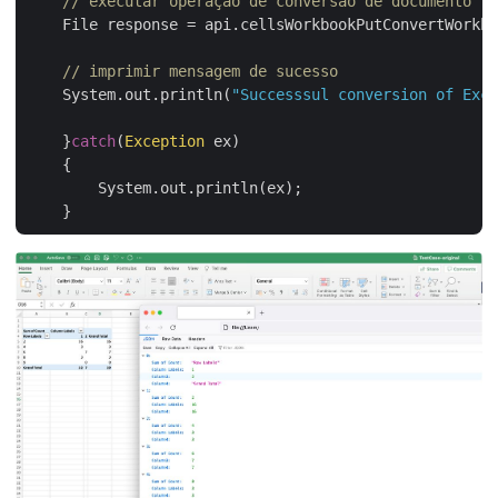
// executar operação de conversão de documento
    File response = api.cellsWorkbookPutConvertWorkbo
// imprimir mensagem de sucesso
    System.out.println(
"Successsul conversion of Exce
    }
catch
(
Exception
 ex)

    {

        System.out.println(ex);
