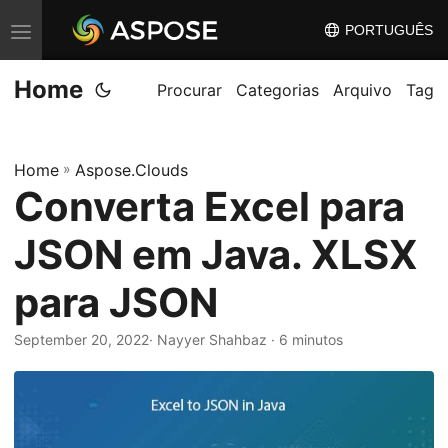
PORTUGUÊS
A
l
Home
t
Procurar
Categorias
Arquivo
Tag
e
r
Home
»
Aspose.Clouds
n
Converta Excel para
a
r
JSON em Java. XLSX
n
a
para JSON
v
September 20, 2022
· Nayyer Shahbaz · 6 minutos
e
g
a
ç