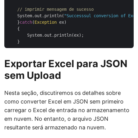
// imprimir mensagem de sucesso
    System.out.println(
"Successsul conversion of Exce
    }
catch
(
Exception
 ex)

    {

        System.out.println(ex);

Exportar Excel para JSON
sem Upload
Nesta seção, discutiremos os detalhes sobre
como converter Excel em JSON sem primeiro
carregar o Excel de entrada no armazenamento
em nuvem. No entanto, o arquivo JSON
resultante será armazenado na nuvem.