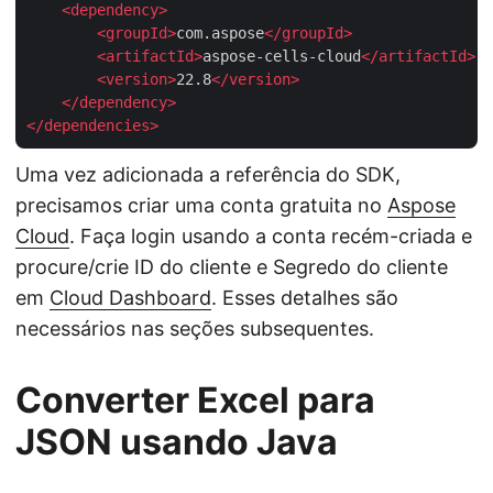
<
dependency
>
<
groupId
>
com.aspose
</
groupId
>
<
artifactId
>
aspose-cells-cloud
</
artifactId
>
<
version
>
22.8
</
version
>
</
dependency
>
</
dependencies
>
Uma vez adicionada a referência do SDK,
precisamos criar uma conta gratuita no
Aspose
Cloud
. Faça login usando a conta recém-criada e
procure/crie ID do cliente e Segredo do cliente
em
Cloud Dashboard
. Esses detalhes são
necessários nas seções subsequentes.
Converter Excel para
JSON usando Java