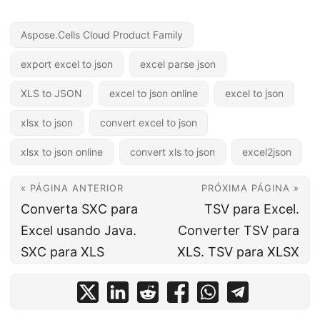
Aspose.Cells Cloud Product Family
export excel to json
excel parse json
XLS to JSON
excel to json online
excel to json
xlsx to json
convert excel to json
xlsx to json online
convert xls to json
excel2json
« PÁGINA ANTERIOR
PRÓXIMA PÁGINA »
Converta SXC para
TSV para Excel.
Excel usando Java.
Converter TSV para
SXC para XLS
XLS. TSV para XLSX