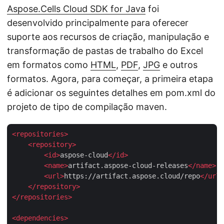
Aspose.Cells Cloud SDK for Java
foi
desenvolvido principalmente para oferecer
suporte aos recursos de criação, manipulação e
transformação de pastas de trabalho do Excel
em formatos como
HTML
,
PDF
,
JPG
e outros
formatos. Agora, para começar, a primeira etapa
é adicionar os seguintes detalhes em pom.xml do
projeto de tipo de compilação maven.
<
repositories
>
<
repository
>
<
id
>
aspose-cloud
</
id
>
<
name
>
artifact.aspose-cloud-releases
</
name
>
<
url
>
https://artifact.aspose.cloud/repo
</
url
>
</
repository
>
</
repositories
>
<
dependencies
>