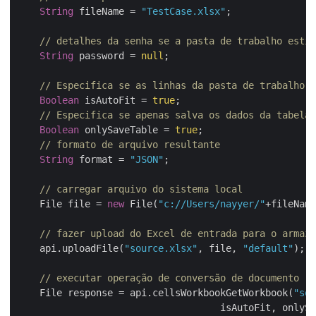
String
 fileName = 
"TestCase.xlsx"
;

// detalhes da senha se a pasta de trabalho estiv
String
 password = 
null
;

// Especifica se as linhas da pasta de trabalho d
Boolean
 isAutoFit = 
true
;

// Especifica se apenas salva os dados da tabela.
Boolean
 onlySaveTable = 
true
;

// formato de arquivo resultante
String
 format = 
"JSON"
;

// carregar arquivo do sistema local
    File file = 
new
 File(
"c://Users/nayyer/"
+fileName)
// fazer upload do Excel de entrada para o armaze
    api.uploadFile(
"source.xlsx"
, file, 
"default"
);

// executar operação de conversão de documento
    File response = api.cellsWorkbookGetWorkbook(
"sou
    			            isAutoFit, only