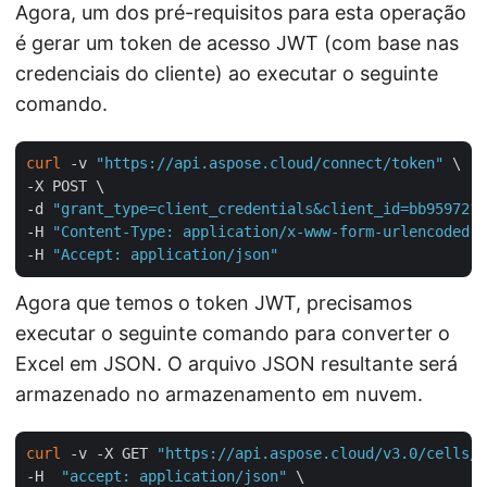
Agora, um dos pré-requisitos para esta operação
é gerar um token de acesso JWT (com base nas
credenciais do cliente) ao executar o seguinte
comando.
curl
 -v 
"https://api.aspose.cloud/connect/token"
 \

-X POST \

-d 
"grant_type=client_credentials&client_id=bb959721-
-H 
"Content-Type: application/x-www-form-urlencoded"
 
-H 
"Accept: application/json"
Agora que temos o token JWT, precisamos
executar o seguinte comando para converter o
Excel em JSON. O arquivo JSON resultante será
armazenado no armazenamento em nuvem.
curl
 -v -X GET 
"https://api.aspose.cloud/v3.0/cells/T
-H  
"accept: application/json"
 \
