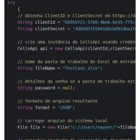
try
    {

// Obtenha ClientID e ClientSecret em https://das
String
 clientId = 
"bb959721-5780-4be6-be35-ff5c3a
String
 clientSecret = 
"4d84d5f6584160cbd91dba1fe1
// crie uma instância de CellsApi usando credenci
    CellsApi api = 
new
 CellsApi(clientId,clientSecret
// nome da pasta de trabalho do Excel de entrada
String
 fileName = 
"TestCase.xlsx"
;

// detalhes da senha se a pasta de trabalho estiv
String
 password = 
null
;

// formato de arquivo resultante
String
 format = 
"JSON"
;

// carregar arquivo do sistema local
    File file = 
new
 File(
"c://Users/nayyer/"
+fileName)