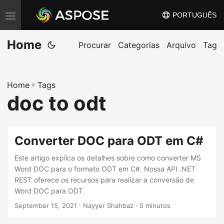
PORTUGUÊS
A
l
Home
t
Procurar
Categorias
Arquivo
Tag
e
r
Home
»
Tags
n
doc to odt
a
r
n
Converter DOC para ODT em C#
a
v
Este artigo explica os detalhes sobre como converter MS
Word DOC para o formato ODT em C#. Nossa API .NET
e
REST oferece os recursos para realizar a conversão de
g
Word DOC para ODT.
a
September 15, 2021
· Nayyer Shahbaz · 5 minutos
ç