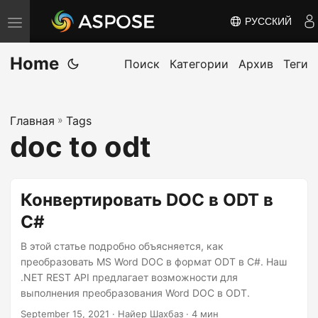
РУССКИЙ
П
е
Home
р
Поиск
Категории
Архив
Теги
е
к
Главная
»
Tags
л
doc to odt
ю
ч
и
Конвертировать DOC в ODT в
т
C#
ь
н
В этой статье подробно объясняется, как
а
преобразовать MS Word DOC в формат ODT в C#. Наш
.NET REST API предлагает возможности для
в
выполнения преобразования Word DOC в ODT.
и
September 15, 2021
· Найер Шахбаз · 4 мин