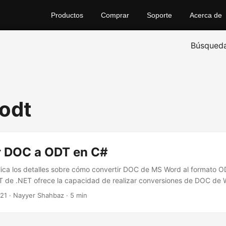
Productos
Comprar
Soporte
Acerca de
Búsqued
 odt
r DOC a ODT en C#
plica los detalles sobre cómo convertir DOC de MS Word al formato 
T de .NET ofrece la capacidad de realizar conversiones de DOC de
021
· Nayyer Shahbaz · 5 min