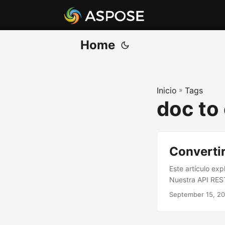
Home
Inicio
»
Tags
doc to
Converti
Este artículo ex
Nuestra API RES
September 15, 2