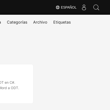
ESPAÑOL
a
Categorías
Archivo
Etiquetas
ODT en C#.
 Word a ODT.