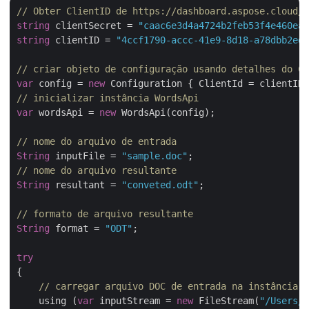
// Obter ClientID de https://dashboard.aspose.cloud/
string
 clientSecret = 
"caac6e3d4a4724b2feb53f4e460ead
string
 clientID = 
"4ccf1790-accc-41e9-8d18-a78dbb2ed1
// criar objeto de configuração usando detalhes do Cl
var
 config = 
new
// inicializar instância WordsApi
var
 wordsApi = 
new
 WordsApi(config);

// nome do arquivo de entrada
String
 inputFile = 
"sample.doc"
// nome do arquivo resultante
String
 resultant = 
"conveted.odt"
;

// formato de arquivo resultante
String
 format = 
"ODT"
;

try
{

// carregar arquivo DOC de entrada na instância S
    using (
var
 inputStream = 
new
 FileStream(
"/Users/n