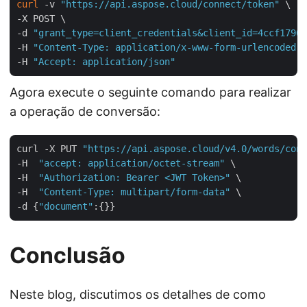
curl
 -v 
"https://api.aspose.cloud/connect/token"
 \

-X POST \

-d 
"grant_type=client_credentials&client_id=4ccf1790-
-H 
"Content-Type: application/x-www-form-urlencoded"
 
-H 
"Accept: application/json"
Agora execute o seguinte comando para realizar
a operação de conversão:
curl -X PUT 
"https://api.aspose.cloud/v4.0/words/conv
-H  
"accept: application/octet-stream"
 \

-H  
"Authorization: Bearer <JWT Token>"
 \

-H  
"Content-Type: multipart/form-data"
 \

-d {
"document"
Conclusão
Neste blog, discutimos os detalhes de como