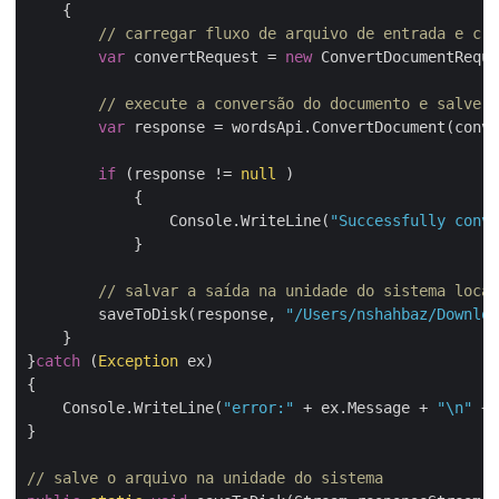
    {

// carregar fluxo de arquivo de entrada e cri
var
 convertRequest = 
new
 ConvertDocumentReque
// execute a conversão do documento e salve a
var
 response = wordsApi.ConvertDocument(conve
if
 (response != 
null
 )

            {

                Console.WriteLine(
"Successfully conve
            }

// salvar a saída na unidade do sistema local
        saveToDisk(response, 
"/Users/nshahbaz/Downloa
    }

}
catch
 (
Exception
 ex)

{

    Console.WriteLine(
"error:"
 + ex.Message + 
"\n"
 + 
}

// salve o arquivo na unidade do sistema