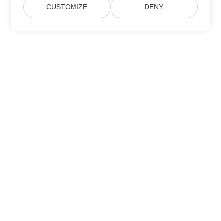
CUSTOMIZE
DENY
Lar
Produtos
Novos Lançamentos
Preço
Documentos
Suporte Gratuito