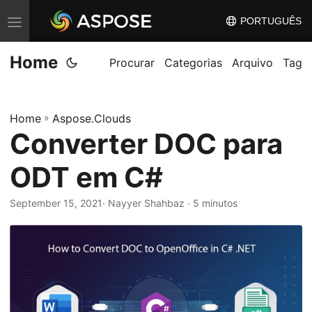
PORTUGUÊS
A
l
Home
t
Procurar
Categorias
Arquivo
Tag
e
r
Home
»
Aspose.Clouds
n
Converter DOC para
a
r
ODT em C#
n
a
September 15, 2021
· Nayyer Shahbaz · 5 minutos
v
e
g
a
ç