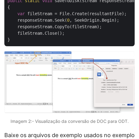
public
static
void
 saveToDisk(Stream responseStream, 
{

var
 fileStream = File.Create(resultantFile);

    responseStream.Seek(
0
, SeekOrigin.Begin);

    responseStream.CopyTo(fileStream);

    fileStream.Close();

Imagem 2:- Visualização da conversão de DOC para ODT.
Baixe os arquivos de exemplo usados no exemplo