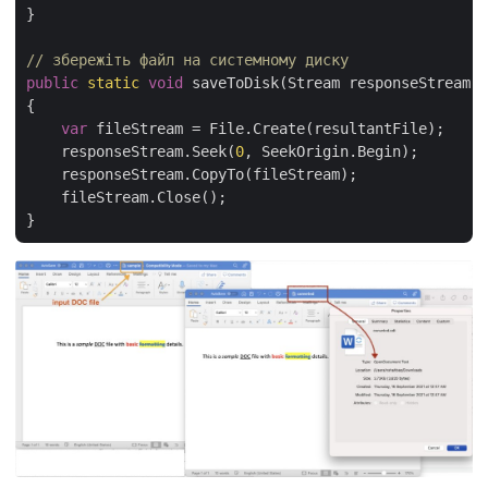
}

// збережіть файл на системному диску
public
static
void
 saveToDisk(Stream responseStream, 
{

var
 fileStream = File.Create(resultantFile);

    responseStream.Seek(
0
, SeekOrigin.Begin);

    responseStream.CopyTo(fileStream);

    fileStream.Close();
