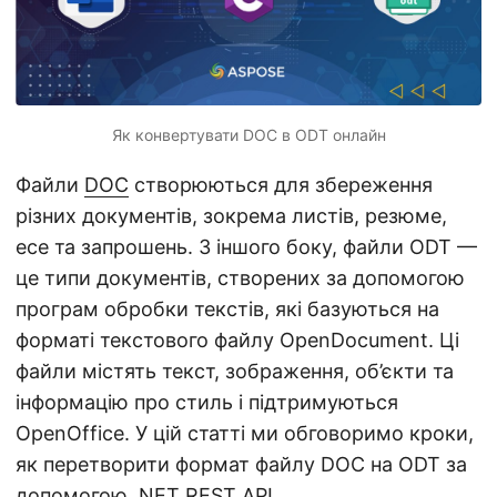
n
Як конвертувати DOC в ODT онлайн
Файли
DOC
створюються для збереження
різних документів, зокрема листів, резюме,
есе та запрошень. З іншого боку, файли ODT —
це типи документів, створених за допомогою
програм обробки текстів, які базуються на
форматі текстового файлу OpenDocument. Ці
файли містять текст, зображення, об’єкти та
інформацію про стиль і підтримуються
OpenOffice. У цій статті ми обговоримо кроки,
як перетворити формат файлу DOC на ODT за
допомогою .NET REST API.