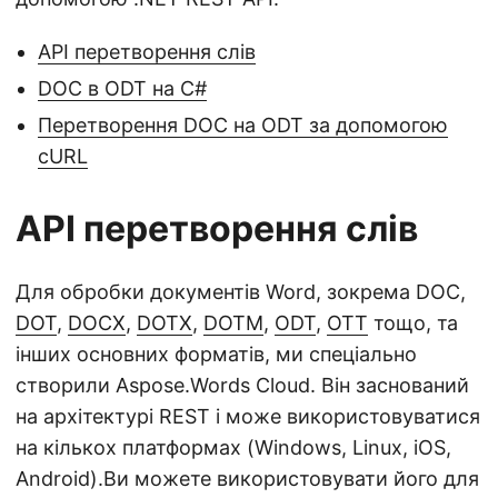
API перетворення слів
DOC в ODT на C#
Перетворення DOC на ODT за допомогою
cURL
API перетворення слів
Для обробки документів Word, зокрема DOC,
DOT
,
DOCX
,
DOTX
,
DOTM
,
ODT
,
OTT
тощо, та
інших основних форматів, ми спеціально
створили Aspose.Words Cloud. Він заснований
на архітектурі REST і може використовуватися
на кількох платформах (Windows, Linux, iOS,
Android).Ви можете використовувати його для