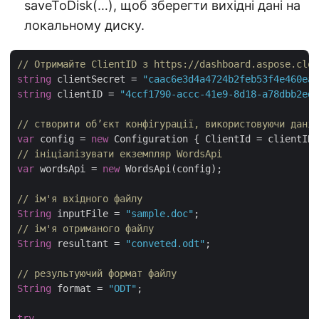
saveToDisk(…), щоб зберегти вихідні дані на
локальному диску.
// Отримайте ClientID з https://dashboard.aspose.clou
string
 clientSecret = 
"caac6e3d4a4724b2feb53f4e460ead
string
 clientID = 
"4ccf1790-accc-41e9-8d18-a78dbb2ed1
// створити об’єкт конфігурації, використовуючи дані 
var
 config = 
new
// ініціалізувати екземпляр WordsApi
var
 wordsApi = 
new
 WordsApi(config);

// ім'я вхідного файлу
String
 inputFile = 
"sample.doc"
// ім'я отриманого файлу
String
 resultant = 
"conveted.odt"
;

// результуючий формат файлу
String
 format = 
"ODT"
;

try