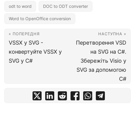
odt to word
DOC to ODT converter
Word to OpenOffice conversion
« ПОПЕРЕДНЯ
НАСТУПНА »
VSSX у SVG -
Перетворення VSD
конвертуйте VSSX у
на SVG на C#.
SVG у C#
Збережіть Visio у
SVG за допомогою
C#