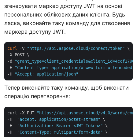
згенерувати маркер доступу JWT на основі
персональних облікових даних клієнта. Будь
ласка, виконайте таку команду для створення
маркера доступу JWT.
curl
 -v 
"https://api.aspose.cloud/connect/token"
 \

-X POST \

-d 
"grant_type=client_credentials&client_id=4ccf1790-
-H 
"Content-Type: application/x-www-form-urlencoded"
 
-H 
"Accept: application/json"
Тепер виконайте таку команду, щоб виконати
операцію перетворення:
curl -X PUT 
"https://api.aspose.cloud/v4.0/words/conv
-H  
"accept: application/octet-stream"
 \

-H  
"Authorization: Bearer <JWT Token>"
 \

-H  
"Content-Type: multipart/form-data"
 \
