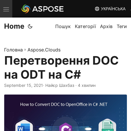
УКРАЇНСЬКА
T
o
Home
g
Пошук
Категорії
Архів
Теги
g
l
Головна
»
Aspose.Clouds
e
Перетворення DOC
n
a
на ODT на C#
v
i
September 15, 2021
· Найєр Шахбаз · 4 хвилин
g
a
t
i
o