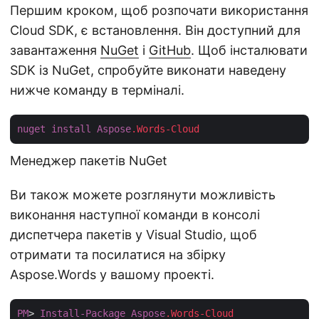
Першим кроком, щоб розпочати використання
Cloud SDK, є встановлення. Він доступний для
завантаження
NuGet
і
GitHub
. Щоб інсталювати
SDK із NuGet, спробуйте виконати наведену
нижче команду в терміналі.
nuget
install
Aspose
.Words-Cloud
Менеджер пакетів NuGet
Ви також можете розглянути можливість
виконання наступної команди в консолі
диспетчера пакетів у Visual Studio, щоб
отримати та посилатися на збірку
Aspose.Words у вашому проекті.
PM
> 
Install-Package
Aspose
.Words-Cloud