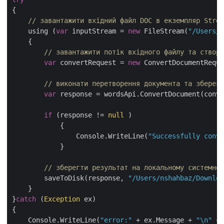
{

// завантажити вхідний файл DOC в екземпляр Strea
    using (
var
 inputStream = 
new
 FileStream(
"/Users/n
    {

// завантажити потік вхідного файлу та створи
var
 convertRequest = 
new
 ConvertDocumentReque
// виконати перетворення документа та зберегт
var
 response = wordsApi.ConvertDocument(conve
if
 (response != 
null
 )

            {

                Console.WriteLine(
"Successfully conve
            }

// зберегти результат на локальному системном
        saveToDisk(response, 
"/Users/nshahbaz/Downloa
    }

}
catch
 (
Exception
 ex)

{

    Console.WriteLine(
"error:"
 + ex.Message + 
"\n"
 + 