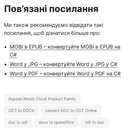
Пов’язані посилання
Ми також рекомендуємо відвідати такі
посилання, щоб дізнатися більше про:
MOBI в EPUB – конвертуйте MOBI в EPUB на
C#
Word у JPG – конвертуйте Word у JPG у C#
Word у PDF – конвертуйте Word у PDF на C#
Aspose.Words Cloud Product Family
ODT to DOCX
convert DOC to ODT Online
doc to odt
docx to openoffice
odt to doc