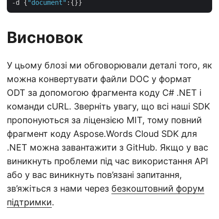
-d {
"document"
Висновок
У цьому блозі ми обговорювали деталі того, як
можна конвертувати файли DOC у формат
ODT за допомогою фрагмента коду C# .NET і
команди cURL. Зверніть увагу, що всі наші SDK
пропонуються за ліцензією MIT, тому повний
фрагмент коду Aspose.Words Cloud SDK для
.NET можна завантажити з GitHub. Якщо у вас
виникнуть проблеми під час використання API
або у вас виникнуть пов’язані запитання,
зв’яжіться з нами через
безкоштовний форум
підтримки
.