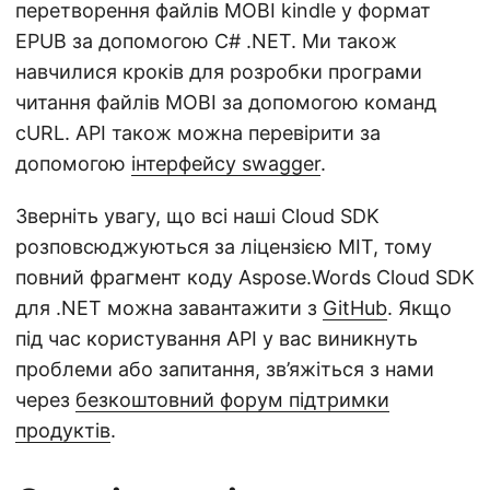
перетворення файлів MOBI kindle у формат
EPUB за допомогою C# .NET. Ми також
навчилися кроків для розробки програми
читання файлів MOBI за допомогою команд
cURL. API також можна перевірити за
допомогою
інтерфейсу swagger
.
Зверніть увагу, що всі наші Cloud SDK
розповсюджуються за ліцензією MIT, тому
повний фрагмент коду Aspose.Words Cloud SDK
для .NET можна завантажити з
GitHub
. Якщо
під час користування API у вас виникнуть
проблеми або запитання, зв’яжіться з нами
через
безкоштовний форум підтримки
продуктів
.