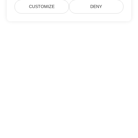
CUSTOMIZE
DENY
Домашній
Продукція
Нові Релізи
Ціноутворення
Документи