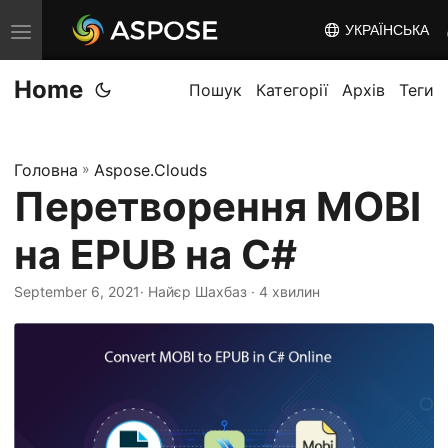
УКРАЇНСЬКА
T
o
Home
g
Пошук
Категорії
Архів
Теги
g
l
Головна
»
Aspose.Clouds
e
Перетворення MOBI
n
a
на EPUB на C#
v
i
September 6, 2021
· Найєр Шахбаз · 4 хвилин
g
a
t
i
o