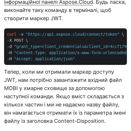
інформаційної панелі Aspose.Cloud
. Будь ласка,
виконайте таку команду в терміналі, щоб
створити маркер JWT.
curl
 -v 
"https://api.aspose.cloud/connect/token"
 \

-X POST \

-d 
"grant_type=client_credentials&client_id=4ccf1790-
-H 
"Content-Type: application/x-www-form-urlencoded"
 
-H 
"Accept: application/json"
Тепер, коли ми отримали маркер доступу
JWT, нам потрібно завантажити вхідний файл
MOBI у хмарне сховище за допомогою
наступної команди. Якщо вміст складається з
кількох частин і ми не надаємо назву файлу,
він намагається отримати їх із параметра імені
файлу із заголовка Content-Disposition.