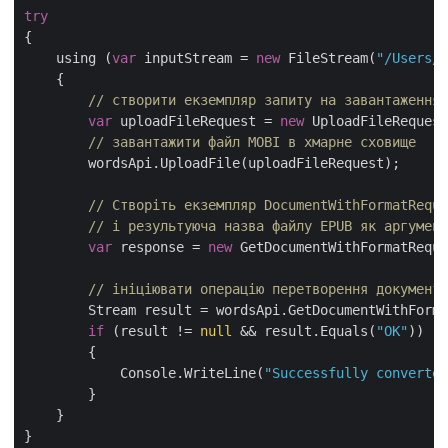
try
{

    using (
var
 inputStream = 
new
 FileStream(
"/Users/n
    {

// створити екземпляр запиту на завантаження 
var
 uploadFileRequest = 
new
 UploadFileRequest
// завантажити файл MOBI в хмарне сховище
        wordsApi.UploadFile(uploadFileRequest);

// Створіть екземпляр DocumentWithFormatReque
// і результуюча назва файлу EPUB як аргумент
var
 response = 
new
 GetDocumentWithFormatRequ
// ініціювати операцію перетворення документа
        Stream result = wordsApi.GetDocumentWithForma
if
 (result != 
null
 && result.Equals(
"OK"
))

        {

            Console.WriteLine(
"Successfully converted
        }

    }
