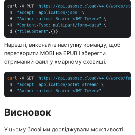
curl -X PUT 
"https://api.aspose.cloud/v4.0/words/stor
-H  
"accept: application/json"
 \

-H  
"Authorization: Bearer <JWT Token>"
 \

-H  
"Content-Type: multipart/form-data"
 \

-d {
"fileContent"
Нарешті, виконайте наступну команду, щоб
перетворити MOBI на EPUB і зберегти
отриманий файл у хмарному сховищі.
curl
 -X GET 
"https://api.aspose.cloud/v4.0/words/famo
-H  
"accept: application/octet-stream"
 \

-H  
"Authorization: Bearer <JWT Token>"
Висновок
У цьому блозі ми досліджували можливості