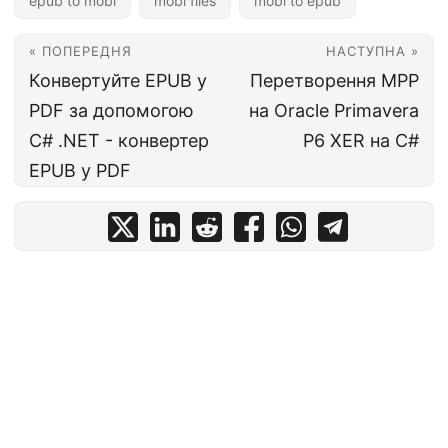
epub to mobi
mobi files
mobi to epub
« ПОПЕРЕДНЯ
НАСТУПНА »
Конвертуйте EPUB у
Перетворення MPP
PDF за допомогою
на Oracle Primavera
C# .NET - конвертер
P6 XER на C#
EPUB у PDF