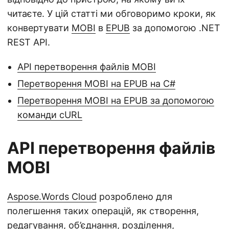
читаєте. У цій статті ми обговоримо кроки, як
конвертувати
MOBI
в
EPUB
за допомогою .NET
REST API.
API перетворення файлів MOBI
Перетворення MOBI на EPUB на C#
Перетворення MOBI на EPUB за допомогою
команди cURL
API перетворення файлів
MOBI
Aspose.Words Cloud
розроблено для
полегшення таких операцій, як створення,
редагування, об’єднання, розділення,