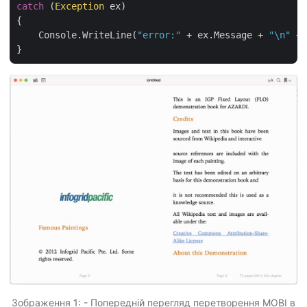
catch
 (
Exception
 ex)

{

    Console.WriteLine(
"error:"
 + ex.Message + 
"\n"
 + 
Зображення 1: - Попередній перегляд перетворення MOBI в