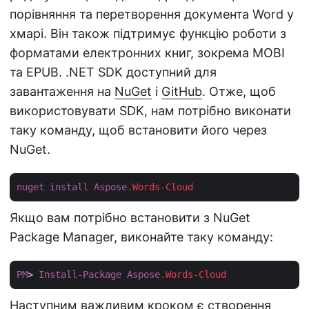
порівняння та перетворення документа Word у
хмарі. Він також підтримує функцію роботи з
форматами електронних книг, зокрема MOBI
та EPUB. .NET SDK доступний для
завантаження на
NuGet
і
GitHub
. Отже, щоб
використовувати SDK, нам потрібно виконати
таку команду, щоб встановити його через
NuGet.
nuget
install
Aspose
.Words-Cloud
Якщо вам потрібно встановити з NuGet
Package Manager, виконайте таку команду:
PM
> 
Install-Package
Aspose
.Words-Cloud
Наступним важливим кроком є створення