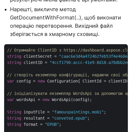
Нарешті, викличте метод
GetDocumentWithFormat(..), щоб виконати
операцію перетворення. Вихідний файл
зберігається в хмарному сховищі.
// Отримайте ClientID з https://dashboard.aspose.clou
string
 clientSecret = 
"caac6e3d4a4724b2feb53f4e460ead
string
 clientID = 
"4ccf1790-accc-41e9-8d18-a78dbb2ed1
// створіть екземпляр конфігурації, надаючи свої облі
var
 config = 
new
 Configuration{ ClientId = clientID, 
// ініціалізувати екземпляр WordsApi за допомогою арг
var
 wordsApi = 
new
 WordsApi(config);

String
 inputFile = 
"famouspaintings.mobi"
String
 resultant = 
"conveted.epub"
String
 format = 
"EPUB"
;
