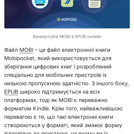
n
Конвертуйте MOBI в EPUB онлайн
Файл
MOBI
– це файл електронної книги
Mobipocket, який використовується для
зберігання цифрових книг і розроблений
спеціально для мобільних пристроїв із
низькою пропускною здатністю. З іншого боку,
EPUB
широко підтримується на всіх
платформах, тоді як MOBI є переважно
форматом Kindle. Крім того, найважливішою
перевагою є те, що такі електронні книги
створюються у форматі, який змінює форму
відповідно до пристрою, на якому ви їх