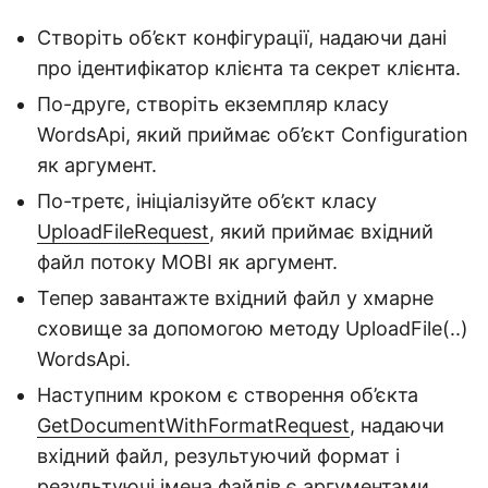
Створіть об’єкт конфігурації, надаючи дані
про ідентифікатор клієнта та секрет клієнта.
По-друге, створіть екземпляр класу
WordsApi, який приймає об’єкт Configuration
як аргумент.
По-третє, ініціалізуйте об’єкт класу
UploadFileRequest
, який приймає вхідний
файл потоку MOBI як аргумент.
Тепер завантажте вхідний файл у хмарне
сховище за допомогою методу UploadFile(..)
WordsApi.
Наступним кроком є створення об’єкта
GetDocumentWithFormatRequest
, надаючи
вхідний файл, результуючий формат і
результуючі імена файлів є аргументами.