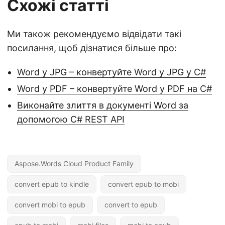
Схожі статті
Ми також рекомендуємо відвідати такі
посилання, щоб дізнатися більше про:
Word у JPG – конвертуйте Word у JPG у C#
Word у PDF – конвертуйте Word у PDF на C#
Виконайте злиття в документі Word за
допомогою C# REST API
Aspose.Words Cloud Product Family
convert epub to kindle
convert epub to mobi
convert mobi to epub
convert to epub