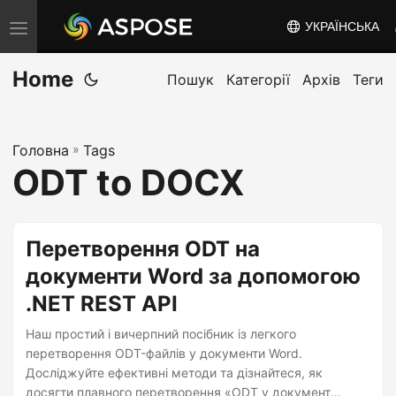
УКРАЇНСЬКА
T
o
Home
g
Пошук
Категорії
Архів
Теги
g
l
Головна
»
Tags
e
ODT to DOCX
n
a
v
Перетворення ODT на
i
документи Word за допомогою
g
.NET REST API
a
t
Наш простий і вичерпний посібник із легкого
i
перетворення ODT-файлів у документи Word.
Досліджуйте ефективні методи та дізнайтеся, як
o
досягти плавного перетворення «ODT у документ