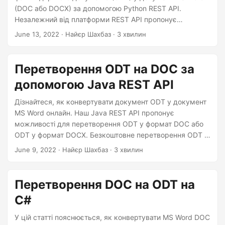
(DOC або DOCX) за допомогою Python REST API.
Незалежний від платформи REST API пропонує
можливості для легкого виконання перетворення
June 13, 2022
· Найєр Шахбаз · 3 хвилин
документів.
Перетворення ODT на DOC за
допомогою Java REST API
Дізнайтеся, як конвертувати документ ODT у документ
MS Word онлайн. Наш Java REST API пропонує
можливості для перетворення ODT у формат DOC або
ODT у формат DOCX. Безкоштовне перетворення ODT у
DOCX із мінімальною кількістю рядків коду.
June 9, 2022
· Найєр Шахбаз · 3 хвилин
Перетворення DOC на ODT на
C#
У цій статті пояснюється, як конвертувати MS Word DOC