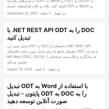
به تبدیل‌های یکپارچه «ODT به Word» و «ODT به DOCX» را
n
کشف کنید. نکات و نکات فرآیندهای «تبدیل ODT به Word» و
«تبدیل ODT به DOCX» را بیاموزید و به شما این امکان را می‌دهد
· نیر شهباز · 5 دقیقه
September 21, 2023
که سازگاری و دسترسی اسناد را افزایش دهید.
با .NET REST API ODT را به DOC
تبدیل کنید
تبدیل بدون درز ODT به DOC با استفاده از NET REST API.
راهنمای جامع ما برای تبدیل بدون زحمت فایل‌های ODT به فرمت
MS Word (DOC، DOCX)، که سازگاری و قالب‌بندی حرفه‌ای را
تضمین می‌کند.
· نیر شهباز · 5 دقیقه
August 16, 2023
تبدیل ODT به Word با استفاده از
پایتون - تبدیل ODT به DOC را به
صورت آنلاین توسعه دهید