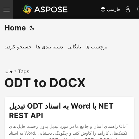
فارسی
T
o
Home
g
g
l
برچسب ها
بایگانی
دسته بندی ها
جستجو کردن
e
n
Tags
»
a
خانه
ODT to DOCX
v
i
g
تبدیل ODT به اسناد Word با NET
a
REST API
t
i
راهنمای آسان و جامع ما در مورد تبدیل بدون زحمت فایل های ODT
o
به اسناد Word. تکنیک‌های کارآمد را کاوش کنید و چگونگی دستیابی