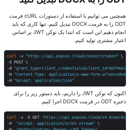
همچنین می توانیم با استفاده از دستورات cURL فرمت
ODT را به فرمت DOCX تبدیل کنیم. تنها کاری که باید
انجام دهیم این است که ابتدا یک توکن JWT بر اساس
اعتبار مشتری تولید کنیم.
curl
 -v 
"https://api.aspose.cloud/connect/token"
 \

-X POST \

-d 
"grant_type=client_credentials&client_id=bbf94a2
-H 
"Content-Type: application/x-www-form-urlencoded
-H 
"Accept: application/json"
اکنون که توکن JWT را داریم، باید دستور زیر را برای
ذخیره ODT در فرمت DOCX اجرا کنیم.
curl
 -v -X GET 
"https://api.aspose.cloud/v4.0/words
-H  
"accept: application/octet-stream"
 \

-H  
"Authorization: Bearer <JWT Token>"