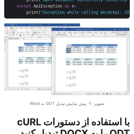
except
 ApiException 
as
 e:

        print(
"Exception while calling WordsApi: {0
تصویر: 1- پیش نمایش تبدیل ODT به Word
با استفاده از دستورات cURL
ODT را به DOCX تبدیل کنید