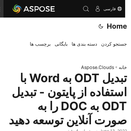
فارسی
T
o
Home
g
g
l
جستجو کردن
دسته بندی ها
بایگانی
برچسب ها
e
n
خانه
»
Aspose.Clouds
a
تبدیل ODT به Word با
v
i
استفاده از پایتون - تبدیل
g
a
ODT به DOC را به
t
صورت آنلاین توسعه دهید
i
o
June 13, 2022
· نیر شهباز · 4 دقیقه