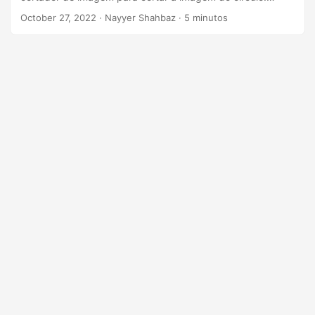
ã
Aprenda a Cortar Imagem Online
October 27, 2022
· Nayyer Shahbaz · 5 minutos
o