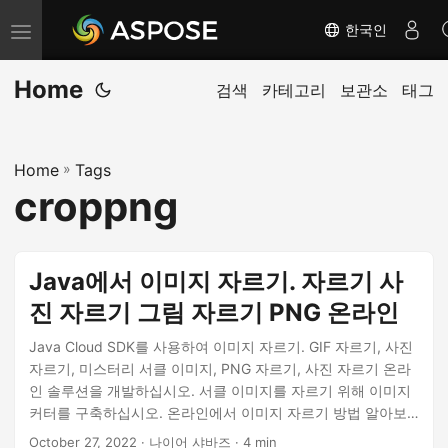
한국인
내
비
Home
게
검색
카테고리
보관소
태그
이
션
Home
»
Tags
전
croppng
환
Java에서 이미지 자르기. 자르기 사
진 자르기 그림 자르기 PNG 온라인
Java Cloud SDK를 사용하여 이미지 자르기. GIF 자르기, 사진
자르기, 미스터리 서클 이미지, PNG 자르기, 사진 자르기 온라
인 솔루션을 개발하십시오. 서클 이미지를 자르기 위해 이미지
커터를 구축하십시오. 온라인에서 이미지 자르기 방법 알아보
기
October 27, 2022
· 나이어 샤바즈 · 4 min