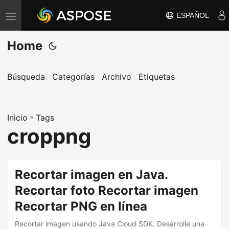
ESPAÑOL
A
l
Home
t
e
r
Búsqueda
Categorías
Archivo
Etiquetas
n
a
Inicio
r
»
Tags
croppng
n
a
v
Recortar imagen en Java.
e
Recortar foto Recortar imagen
g
a
Recortar PNG en línea
c
Recortar imagen usando Java Cloud SDK. Desarrolle una