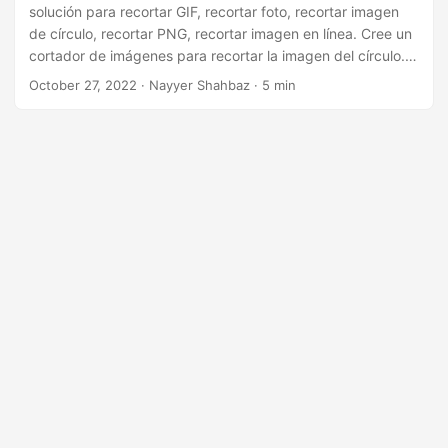
i
solución para recortar GIF, recortar foto, recortar imagen
ó
de círculo, recortar PNG, recortar imagen en línea. Cree un
cortador de imágenes para recortar la imagen del círculo.
n
Aprenda a recortar imágenes en línea
October 27, 2022
· Nayyer Shahbaz · 5 min