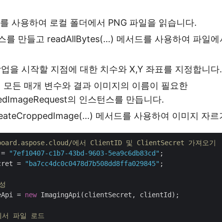
 객체를 사용하여 로컬 폴더에서 PNG 파일을 읽습니다.
턴스를 만들고 readAllBytes(…) 메서드를 사용하여 파
업을 시작할 지점에 대한 치수와 X,Y 좌표를 지정합니다.
의 모든 매개 변수와 결과 이미지의 이름이 필요한
ppedImageRequest의 인스턴스를 만듭니다.
ateCroppedImage(…) 메서드를 사용하여 이미지 자르
hboard.aspose.cloud/에서 ClientID 및 ClientSecret 가져오기
 = 
"7ef10407-c1b7-43bd-9603-5ea9c6db83cd"
cret = 
"ba7cc4dc0c0478d7b508dd8ffa029845"
;

생성
eApi = 
new
 ImagingApi(clientSecret, clientId);

에서 파일 로드