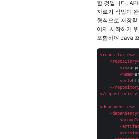
할 것입니다. A
자르기 작업이 
형식으로 저장할 
이제 시작하기 위한
포함하여 Java
<
repositories
>
<
repository
<
id
>
asp
<
name
>
a
<
url
>
ht
</
repositor
</
repositories
>
<
dependencies
>
<
dependency
<
groupI
<
artifa
<
versio