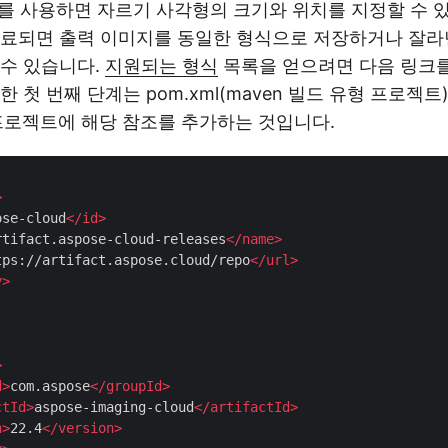
PI를 사용하면 자르기 사각형의 크기와 위치를 지정할 수 
완료되면 출력 이미지를 동일한 형식으로 저장하거나 잘라
수 있습니다.
지원되는 형식
목록을 얻으려면 다음 링크
 첫 번째 단계는 pom.xml(maven 빌드 유형 프로젝트
 프로젝트에 해당 참조를 추가하는 것입니다.
>
ose-cloud
</
id
>
rtifact.aspose-cloud-releases
</
name
>
tps://artifact.aspose.cloud/repo
</
url
>
y
>
>
d
>
com.aspose
</
groupId
>
ctId
>
aspose-imaging-cloud
</
artifactId
>
n
>
22.4
</
version
>