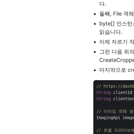
다.
둘째, File
byte[] 인스
읽습니다.
이제 자르기 작
그런 다음 위
CreateCro
마지막으로 cre
// https://das
String
 clientId
String
 clientSe
// 이미징 객체 
ImagingApi imag
// 로컬 드라이브