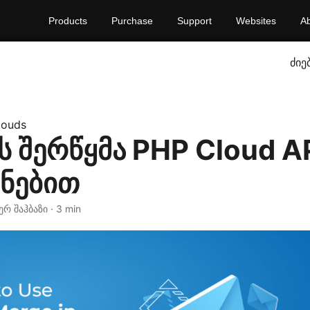
Products
Purchase
Support
Websites
A
ძიე
louds
 შერწყმა PHP Cloud A
ენებით
იერ შაჰბაზი · 3 min