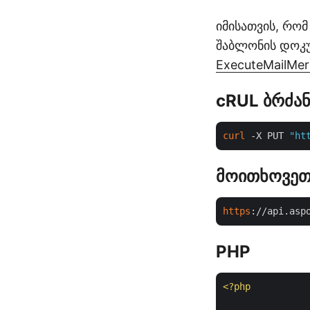
იმისათვის, რომ
შაბლონის დოკუმ
ExecuteMailMer
cRUL ბრძან
curl
 -X PUT 
"ht
მოითხოვეთ
https
://api.asp
PHP
<?php