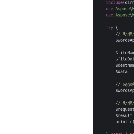
include
(dir
use
Aspose
\
use
Aspose
\
try
 {

// შექმ
        $wordsA
        $fileNa
        $fileDa
        $destNa
        $data =
// ატვი
        $wordsA
// შექმ
        $reques
        $result 
        print_r(