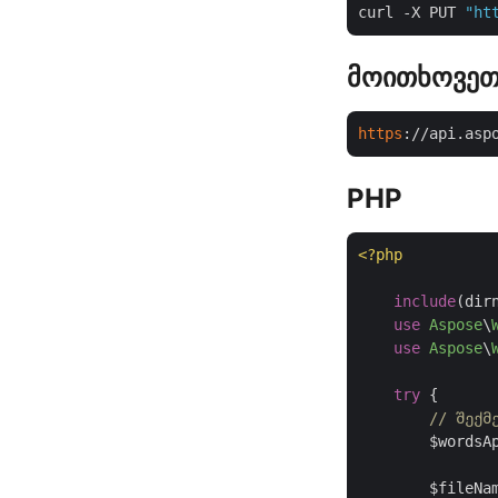
curl -X PUT 
"ht
მოითხოვეთ
https
://api.asp
PHP
<?php
include
(dir
use
Aspose
\
use
Aspose
\
try
 {

// შექმ
        $wordsA
        $fileNa