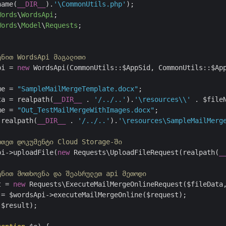
name(
__DIR__
).
'\CommonUtils.php'
);

Words
\
WordsApi
;

Words
\
Model
\
Requests
;

ენით WordsApi მაგალითი
pi = 
new
 WordsApi(CommonUtils::$AppSid, CommonUtils::$App
me = 
"SampleMailMergeTemplate.docx"
;

ta = realpath(
__DIR__
 . 
'/../..'
).
'\resources\\'
 . $fileN
me = 
"Out_TestMailMergeWithImages.docx"
;

 realpath(
__DIR__
 . 
'/../..'
).
'\resources\SampleMailMerg
რთეთ დოკუმენტი Cloud Storage-ში
pi->uploadFile(
new
 Requests\UploadFileRequest(realpath(
_
ენით მოთხოვნა და შეასრულეთ api მეთოდი
t = 
new
 Requests\ExecuteMailMergeOnlineRequest($fileData
= $wordsApi->executeMailMergeOnline($request);

$result);
