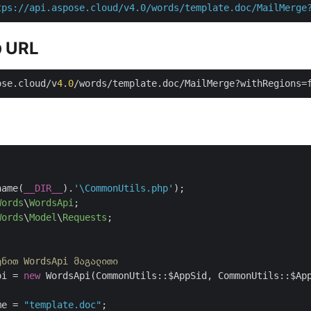
tps://api.aspose.cloud/v4.0/words/template.doc/MailMerge
 URL
ose.cloud/v
4
.
0
/words/template.doc/MailMerge?withRegions=
name(
__DIR__
).
'\CommonUtils.php'
);

Words
\
WordsApi
;

Words
\
Model
\
Requests
;

ენით WordsApi მაგალითი
pi = 
new
 WordsApi(CommonUtils::$AppSid, CommonUtils::$App
me = 
"template.doc"
;
