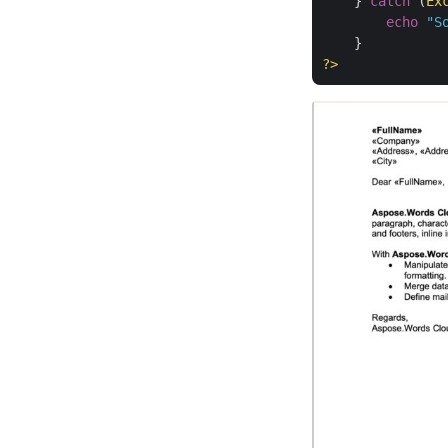
    } 
catch
 (
Ex
echo
"S
?>