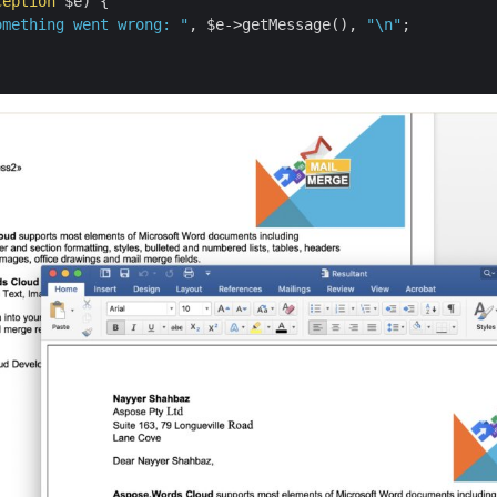
ception
 $e) {

omething went wrong: "
, $e->getMessage(), 
"\n"
;
