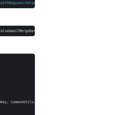
?withRegions=false&mailMergeDataFile=TestExecuteMailMerg
false&mailMergeDataFile=TestExecuteMailMergeData%
20
%
281
%
Key, CommonUtils::$ApiBaseUrl);
