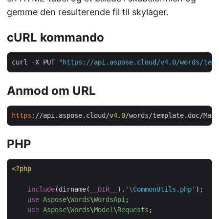
gemme den resulterende fil til skylager.
cURL kommando
curl -X PUT 
"https://api.aspose.cloud/v4.0/words/temp
Anmod om URL
https
://api.aspose.cloud/v
4
.
0
/words/template.doc/Mail
PHP
<?php
include
(dirname(
__DIR__
).
'\CommonUtils.php'
);

use
Aspose
\
Words
\
WordsApi
;

use
Aspose
\
Words
\
Model
\
Requests
;
