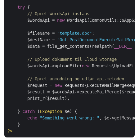
try
 {

// Opret WordsApi-instans
        $wordsApi = 
new
 WordsApi(CommonUtils::$AppSid
        $fileName = 
"template.doc"
;

        $destName = 
"Out_PostDocumentExecuteMailMerge
        $data = file_get_contents(realpath(
__DIR__
 . 
// Upload dokument til Cloud Storage
        $wordsApi->uploadFile(
new
 Requests\UploadFile
// Opret anmodning og udfør api-metoden
        $request = 
new
 Requests\ExecuteMailMergeReque
        $result = $wordsApi->executeMailMerge($reques
        print_r($result);

    } 
catch
 (
Exception
 $e) {

echo
"Something went wrong: "
, $e->getMessage
?>