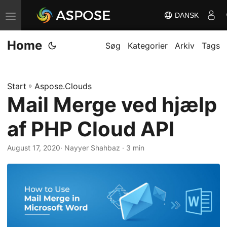
DANSK
S
k
Home
i
Søg
Kategorier
Arkiv
Tags
f
t
Start
»
Aspose.Clouds
n
Mail Merge ved hjælp
a
v
af PHP Cloud API
i
g
August 17, 2020
· Nayyer Shahbaz · 3 min
a
t
i
o
n