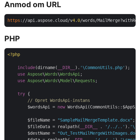
Anmod om URL
https
://api.aspose.cloud/v
4
.
0
PHP
<?php
include
(dirname(
__DIR__
).
'\CommonUtils.php'
);

use
Aspose
\
Words
\
WordsApi
;

use
Aspose
\
Words
\
Model
\
Requests
;

try
 {

// Opret WordsApi-instans
        $wordsApi = 
new
 WordsApi(CommonUtils::$AppSid
        $fileName = 
"SampleMailMergeTemplate.docx"
;

        $fileData = realpath(
__DIR__
 . 
'/../..'
).
'\re
        $destName = 
"Out_TestMailMergeWithImages.docx
        $data = realpath(
__DIR__
 . 
'/../..'
).
'\resour