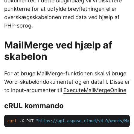
dokumentet. I dette blogindlæg vil vi diskutere
punkterne for at udfylde brevfletningen eller
overskægsskabelonen med data ved hjælp af
PHP-sprog.
MailMerge ved hjælp af
skabelon
For at bruge MailMerge-funktionen skal vi bruge
Word-skabelondokumentet og en datafil. Disse er
to input-argumenter til
ExecuteMailMergeOnline
cRUL kommando
curl
 -X PUT 
"https://api.aspose.cloud/v4.0/words/Mail