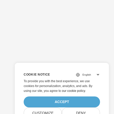
使用できる cURL
ストレージを見て
 2 つリストされ
ァイル。 今、結果と
COOKIE NOTICE
To provide you with the best experience, we use
cookies for personalization, analytics, and ads. By
using our site, you agree to
our cookie policy
.
ACCEPT
CUSTOMIZE
DENY