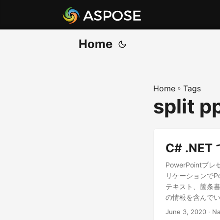
Home
Home
»
Tags
split p
C# .NE
PowerPoin
リケーションでP
テキスト、箇条書
の情報を含んで
PowerPoi
June 3, 2020
· Na
たがって、プログ