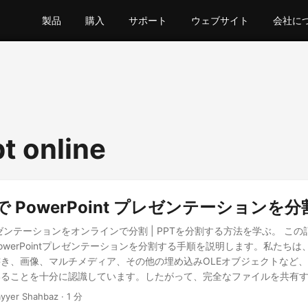
製品
購入
サポート
ウェブサイト
会社に
pt online
T で PowerPoint プレゼンテーションを
tプレゼンテーションをオンラインで分割 | PPTを分割する方法を学ぶ。 こ
owerPointプレゼンテーションを分割する手順を説明します。私たちは
き、画像、マルチメディア、その他の埋め込みOLEオブジェクトなど
いることを十分に認識しています。したがって、完全なファイルを共有
ntスライドを別々のファイルに分割して、それに応じて共有する必要がある
yyer Shahbaz · 1 分
ラムを使用してPPTを複数のファイルに分割するつもりです。 ウェブ