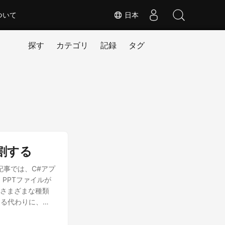
ついて
日本
探す
カテゴリ
記録
タグ
分割する
の記事では、C#アプ
、PPTファイルが
、さまざまな種類
する代わりに、
かもしれません。し
ブラウザでオンラ