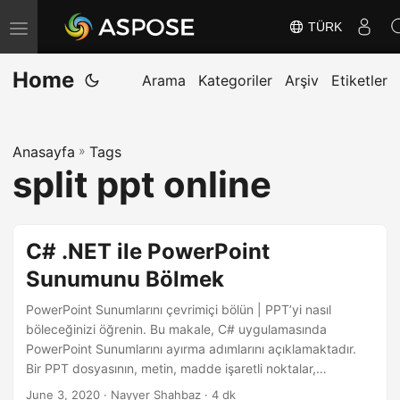
TÜRK
G
e
Home
z
Arama
Kategoriler
Arşiv
Etiketler
i
n
Anasayfa
»
Tags
m
split ppt online
e
y
i
C# .NET ile PowerPoint
D
Sunumunu Bölmek
e
ğ
PowerPoint Sunumlarını çevrimiçi bölün | PPT’yi nasıl
i
böleceğinizi öğrenin. Bu makale, C# uygulamasında
PowerPoint Sunumlarını ayırma adımlarını açıklamaktadır.
ş
Bir PPT dosyasının, metin, madde işaretli noktalar,
t
görüntüler, multimedya ve diğer gömülü OLE nesneleri gibi
June 3, 2020
· Nayyer Shahbaz · 4 dk