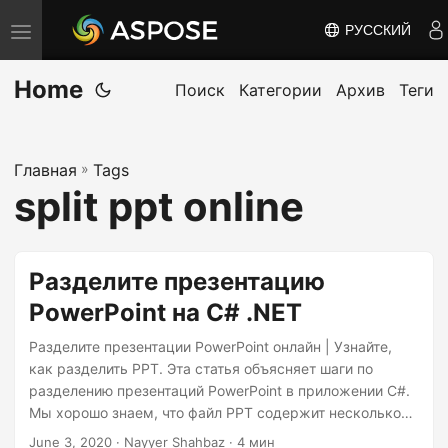
РУССКИЙ
П
е
Home
р
Поиск
Категории
Архив
Теги
е
к
Главная
»
Tags
л
split ppt online
ю
ч
и
Разделите презентацию
т
PowerPoint на C# .NET
ь
н
Разделите презентации PowerPoint онлайн | Узнайте,
а
как разделить PPT. Эта статья объясняет шаги по
разделению презентаций PowerPoint в приложении C#.
в
Мы хорошо знаем, что файл PPT содержит несколько
и
разных типов информации, таких как текст,
June 3, 2020
· Nayyer Shahbaz · 4 мин