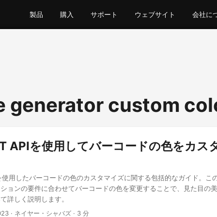
製品
購入
サポート
ウェブサイト
会社に
e generator custom col
REST APIを使用してバーコードの色をカ
 API を使用したバーコードの色のカスタマイズに関する包括的なガイド。
ーションの要件に合わせてバーコードの色を変更することで、見た目の
いて詳しく説明します。
023
· ネイヤー・シャバズ · 3 分