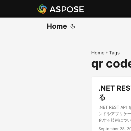
Home
Home
»
Tags
qr cod
.NET 
る
.NET REST
ンドやアプリケ
化する技術につ
September 28, 2