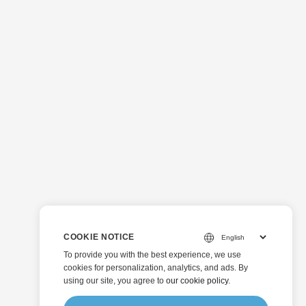
COOKIE NOTICE
To provide you with the best experience, we use
cookies for personalization, analytics, and ads. By
using our site, you agree to
our cookie policy
.