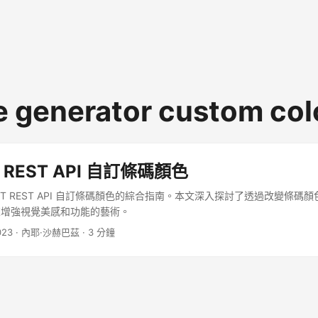
e generator custom col
T REST API 自訂條碼顏色
ET REST API 自訂條碼顏色的綜合指南。本文深入探討了透過改變條碼
來增強視覺美感和功能的藝術。
023
· 內耶·沙赫巴茲 · 3 分鐘