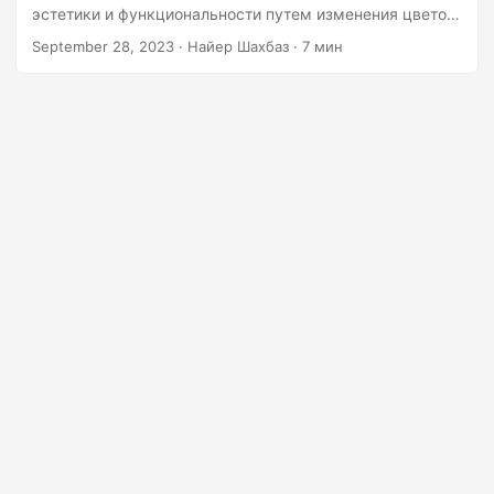
г
эстетики и функциональности путем изменения цветов
а
штрих-кода в соответствии с требованиями вашего
September 28, 2023
· Найер Шахбаз · 7 мин
бренда или приложения.
ц
и
ю