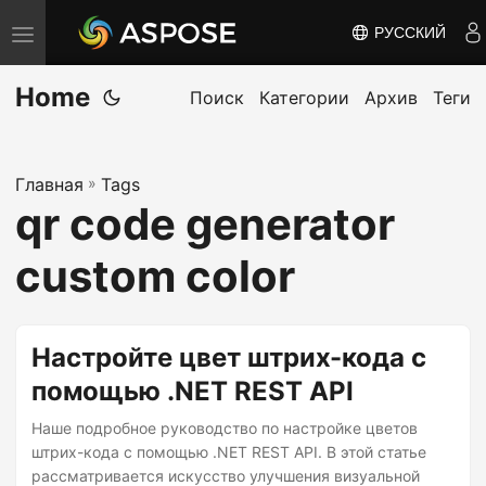
РУССКИЙ
П
е
Home
р
Поиск
Категории
Архив
Теги
е
к
Главная
»
Tags
л
qr code generator
ю
ч
custom color
и
т
ь
Настройте цвет штрих-кода с
н
помощью .NET REST API
а
Наше подробное руководство по настройке цветов
в
штрих-кода с помощью .NET REST API. В этой статье
и
рассматривается искусство улучшения визуальной