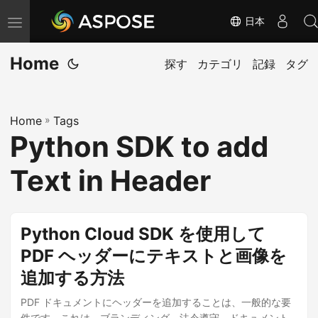
日本
ナ
ビ
Home
ゲ
探す
カテゴリ
記録
タグ
ー
シ
Home
»
Tags
ョ
Python SDK to add
ン
の
Text in Header
切
り
替
Python Cloud SDK を使用して
え
PDF ヘッダーにテキストと画像を
追加する方法
PDF ドキュメントにヘッダーを追加することは、一般的な要
件です。これは、ブランディング、法令遵守、ドキュメント