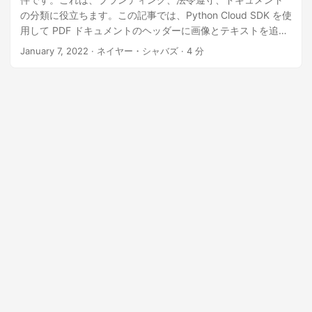
の分類に役立ちます。この記事では、Python Cloud SDK を使
用して PDF ドキュメントのヘッダーに画像とテキストを追加
する方法について説明します。このタスクを実行するために
January 7, 2022
· ネイヤー・シャバズ · 4 分
使用できるさまざまなライブラリとメソッドについて説明す
るほか、開始するための手順を段階的に説明します。初心者
でも経験豊富な Python 開発者でも、この記事では PDF ドキ
ュメントにヘッダーを追加するために必要な知識とツールを
提供します。