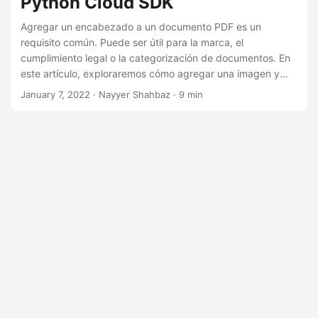
Python Cloud SDK
i
ó
Agregar un encabezado a un documento PDF es un
requisito común. Puede ser útil para la marca, el
n
cumplimiento legal o la categorización de documentos. En
este artículo, exploraremos cómo agregar una imagen y
texto al encabezado de un documento PDF con Python
January 7, 2022
· Nayyer Shahbaz · 9 min
Cloud SDK. Cubriremos diferentes bibliotecas y métodos
que se pueden usar para realizar esta tarea, y también
brindaremos instrucciones paso a paso para ayudarlo a
comenzar. Ya sea que sea un principiante o un
desarrollador de Python experimentado, este artículo le
brindará los conocimientos y las herramientas necesarias
para agregar un encabezado a sus documentos PDF.