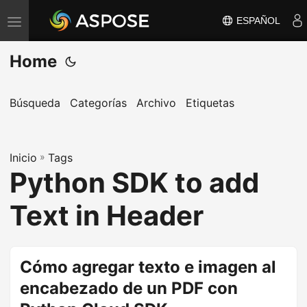
ESPAÑOL
A
l
Home
t
e
r
Búsqueda
Categorías
Archivo
Etiquetas
n
a
Inicio
r
»
Tags
Python SDK to add
n
a
Text in Header
v
e
g
Cómo agregar texto e imagen al
a
encabezado de un PDF con
c