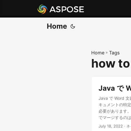
Home
Home
»
Tags
how to
Java で
Java で W
キュメントの特
必要があります。
でマージするの
るために、Java
July 18, 2022
· 
結合 API Jav