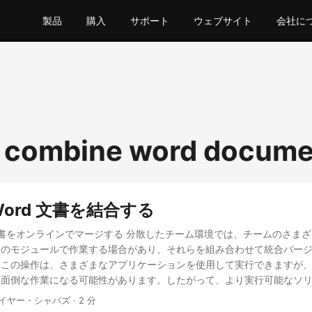
製品
購入
サポート
ウェブサイト
会社に
 combine word docume
 Word 文書を結合する
ord 文書をオンラインでマージする 分散したチーム環境では、チームのさま
定のモジュールで作業する場合があり、それらを組み合わせて統合バー
この操作は、さまざまなアプリケーションを使用して実行できますが、W
は面倒な作業になる可能性があります。したがって、より実行可能なソ
 SDK を使用して Word 文書を結合する方法の詳細について説明します
ネイヤー・シャバズ · 2 分
a で Word 文書を結合する cURL コマンドを使用して Word 文書をマー