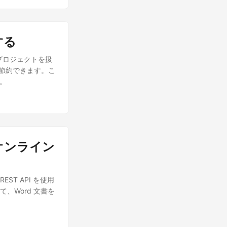
トの作成、操作、および
一の統一された出力
l ファイルに次の詳
する
loud/repo/
で GitHub ま
プロジェクトを扱
してクライアント資
を節約できます。こ
ペットを使用して
す。
書をオンライン
ST API を使用
、Word 文書を