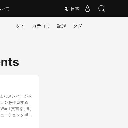
ついて
日本
探す
カテゴリ
記録
タグ
nts
ざまなメンバーがド
ジョンを作成する
ord 文書を手動
リューションを得
。 ドキュメントの
ジする ドキュメント