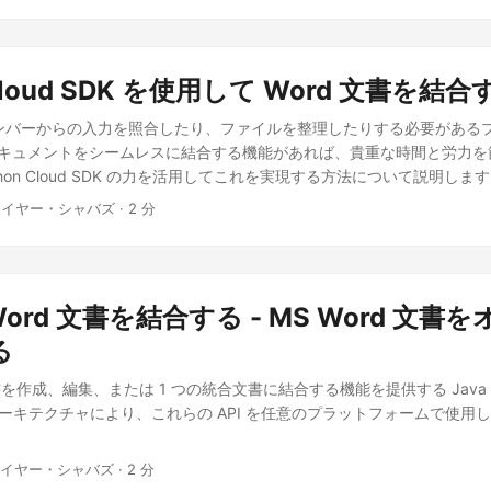
ose.Words Cloud SDK for Java を使用すると、Word ドキュメン
va アプリケーション内に導入できます。また、Word 文書を結合して単
供します。 SDK を使用するには、maven ビルド タイプの pom.xm
 Cloud SDK を使用して Word 文書を結合
ださい。
AsposeJavaAPI
Aspose Java API
https://repository.aspose.c
ose-words-cloud
22.5.0
インストール後、Aspose.Cloud ダッシュボード 
ンバーからの入力を照合したり、ファイルを整理したりする必要がある
e アカウントを使用して無料のアカウントを登録するか、単にサインアップ
 ドキュメントをシームレスに結合する機能があれば、貴重な時間と労力
要があります。 Java で Word 文書を結合する Java コード スニ
hon Cloud SDK の力を活用してこれを実現する方法について説明しま
メントを結合するには、以下の手順に従ってください。
ネイヤー・シャバズ · 2 分
 Word 文書を結合する - MS Word 文
る
書を作成、編集、または 1 つの統合文書に結合する機能を提供する Java RE
アーキテクチャにより、これらの API を任意のプラットフォームで使用して
ネイヤー・シャバズ · 2 分