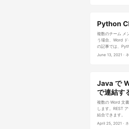
の結合 API Asp
変換機能を Ja
を生成する機能も提
Python
細を追加してく
com.aspose
asp
複数のチーム メ
たは Googl
う場合、Word
格情報を取得する必
の記事では、Pyt
Word ドキュ
June 13, 2021
· 
Java で
で連結す
複数の Word 文
します。REST 
結合できます。
April 25, 2021
· 