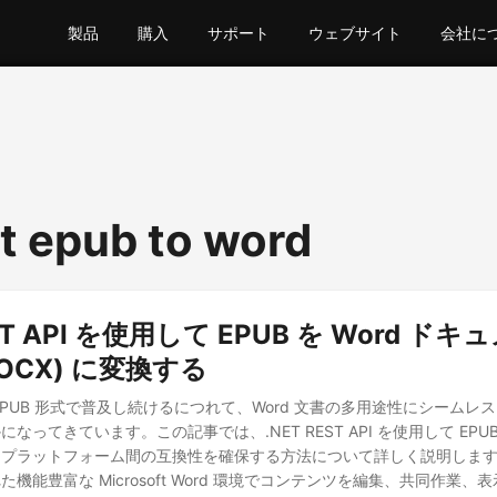
製品
購入
サポート
ウェブサイト
会社に
t epub to word
EST API を使用して EPUB を Word ド
DOCX) に変換する
EPUB 形式で普及し続けるにつれて、Word 文書の多用途性にシームレ
ってきています。この記事では、.NET REST API を使用して EPUB 
、プラットフォーム間の互換性を確保する方法について詳しく説明しま
機能豊富な Microsoft Word 環境でコンテンツを編集、共同作業