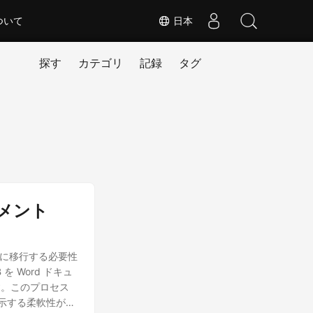
ついて
日本
探す
カテゴリ
記録
タグ
キュメント
スに移行する必要性
を Word ドキュ
す。このプロセス
、表示する柔軟性が得