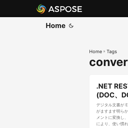
Home
Home
»
Tags
conver
.NET R
(DOC、
デジタル文書が 
がますます明らかにな
メントに変換し
により、使い慣れた