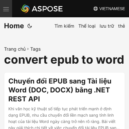
VIETNAMESE
C
h
Home
u
Tìm kiếm
Thể loại
lưu trữ
thẻ
y
ể
Trang chủ
»
Tags
n
convert epub to word
đ
ổ
i
Chuyển đổi EPUB sang Tài liệu
đ
Word (DOC, DOCX) bằng .NET
i
REST API
ề
u
Khi văn học kỹ thuật số tiếp tục phát triển mạnh ở định
h
dạng EPUB, nhu cầu chuyển đổi liền mạch sang tính linh
hoạt của tài liệu Word ngày càng trở nên rõ ràng. Bài viết
ư
này giải thích chi tiết về việc chuyển đổi tài liệu EPUB sang