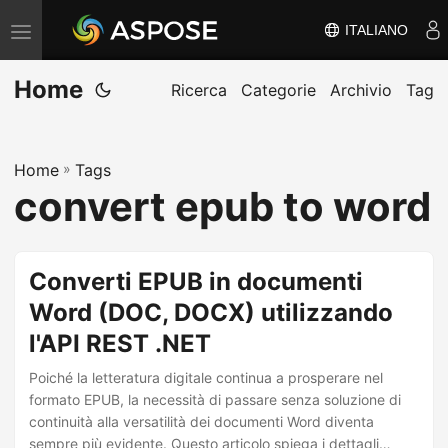
ITALIANO
V
ä
Home
x
Ricerca
Categorie
Archivio
Tag
l
a
Home
»
Tags
n
convert epub to word
a
v
i
Converti EPUB in documenti
g
Word (DOC, DOCX) utilizzando
e
l'API REST .NET
r
i
Poiché la letteratura digitale continua a prosperare nel
n
formato EPUB, la necessità di passare senza soluzione di
continuità alla versatilità dei documenti Word diventa
g
sempre più evidente. Questo articolo spiega i dettagli