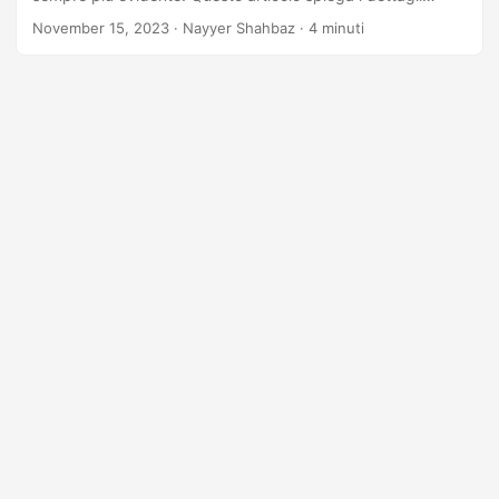
relativi alla conversione di un documento EPUB in Word
November 15, 2023
· Nayyer Shahbaz · 4 minuti
utilizzando l’API REST .NET, garantendo la compatibilità tra
piattaforme. Questo processo ti garantisce la flessibilità
necessaria per modificare, collaborare e presentare
contenuti nell’ambiente familiare e ricco di funzionalità di
Microsoft Word.