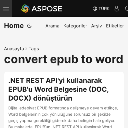
TÜRK
G
e
Home
z
Arama
Kategoriler
Arşiv
Etiketler
i
n
Anasayfa
»
Tags
m
convert epub to word
e
y
i
.NET REST API'yi kullanarak
D
EPUB'u Word Belgesine (DOC,
e
DOCX) dönüştürün
ğ
i
Dijital edebiyat EPUB formatında gelişmeye devam ettikçe,
ş
Word belgelerinin çok yönlülüğüne sorunsuz bir şekilde
geçiş yapma gerekliliği giderek daha belirgin hale geliyor.
t
Bu makalede, EPUB’un .NET REST API kullanılarak Word