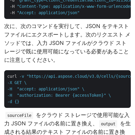
 -d 
"grant_type=client_credentials&client_id=921363a8
 -H 
"Content-Type: application/x-www-form-urlencoded"
 -H 
"Accept: application/json"
次に、次のコマンドを実行して、JSON をテキスト
ファイルにエクスポートします。次のリクエスト メ
ソッドでは、入力 JSON ファイルがクラウド スト
レージで既に使用可能になっている必要があること
に注意してください。
curl
-v "https://api.aspose.cloud/v3.0/cells/{sourceF
-X GET \

-H  "accept: application/json" \

-H  "authorization: Bearer {accessToken}" \

-d {}
をクラウド ストレージで使用可能な入
sourceFile
力 JSON ファイルの名前に置き換え、
を生
output
成される結果のテキスト ファイルの名前に置き換