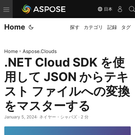
日本
ナ
ビ
Home
ゲ
探す
カテゴリ
記録
タグ
ー
シ
Home
»
Aspose.Clouds
ョ
.NET Cloud SDK を使
ン
の
用して JSON からテキ
切
り
スト ファイルへの変換
替
をマスターする
え
January 5, 2024
· ネイヤー・シャバズ · 2 分