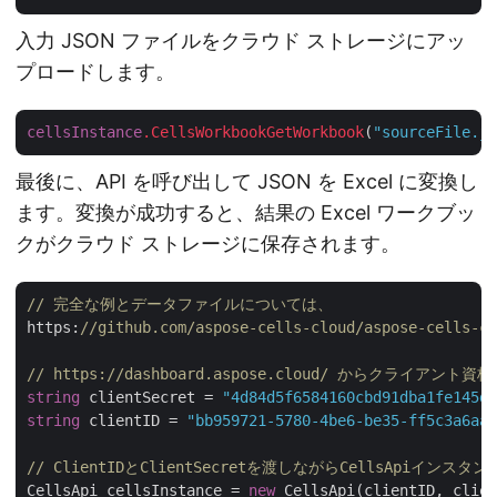
入力 JSON ファイルをクラウド ストレージにアッ
プロードします。
cellsInstance
.CellsWorkbookGetWorkbook
(
"sourceFile.js
最後に、API を呼び出して JSON を Excel に変換し
ます。変換が成功すると、結果の Excel ワークブッ
クがクラウド ストレージに保存されます。
// 完全な例とデータファイルについては、 
https:
//github.com/aspose-cells-cloud/aspose-cells-cl
// https://dashboard.aspose.cloud/ からクライア
string
 clientSecret = 
"4d84d5f6584160cbd91dba1fe145db
string
 clientID = 
"bb959721-5780-4be6-be35-ff5c3a6aa4
// ClientIDとClientSecretを渡しながらCellsApiインス
CellsApi cellsInstance = 
new
 CellsApi(clientID, clien