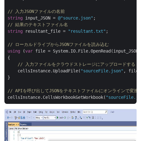
// 入力JSONファイルの名前
string
 input_JSON = 
@"source.json"
// 結果のテキストファイル名
string
 resultant_file = 
"resultant.txt"
;

// ローカルドライブからJSONファイルを読み込む
using
 (
var
 file = System.IO.File.OpenRead(input_JSON)
{

// 入力ファイルをクラウドストレージにアップロードする
    cellsInstance.UploadFile(
"sourceFile.json"
, file)
}

// APIを呼び出してJSONをテキストファイルにオンラインで変換
cellsInstance.CellsWorkbookGetWorkbook(
"sourceFile.js