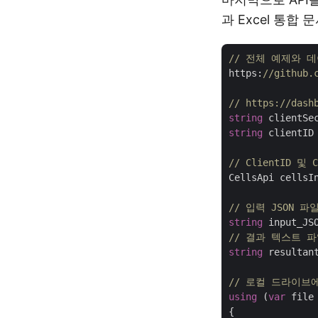
과 Excel 통
// 전체 예제와 
https:
//github.
// https://d
string
 clientSe
string
 clientID
// ClientID 및
CellsApi cellsI
// 입력 JSON 파
string
 input_JS
// 결과 텍스트 
string
 resultan
// 로컬 드라이브에
using
 (
var
 file
{
