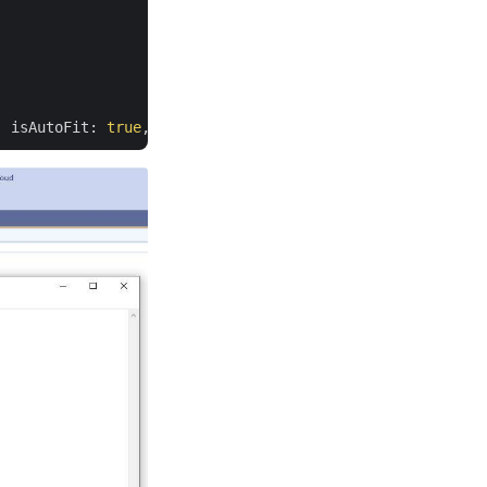
, isAutoFit: 
true