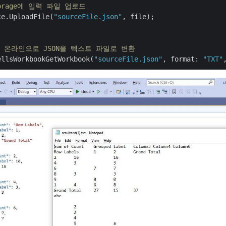
Storage에 입력 파일 업로드
ce.UploadFile(
"sourceFile.json"
, file);

여 온라인으로 JSON을 텍스트 파일로 변환
ellsWorkbookGetWorkbook(
"sourceFile.json"
, format: 
"TXT"