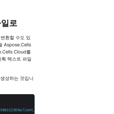
파일로
 변환할 수도 있
pose.Cells
lls Cloud를
계획 텍스트 파일
을 생성하는 것입니
458b112383&client_secret=2bf81fca2f3ca1790e405c904b94d23