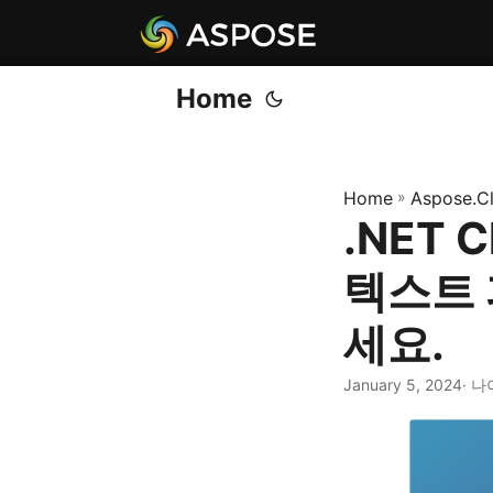
Home
Home
»
Aspose.C
.NET 
텍스트
세요.
January 5, 2024
· 나