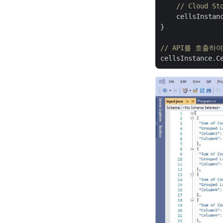
// Cloud 
    cellsInstan
}

// API를 호출하
cellsInstance.C