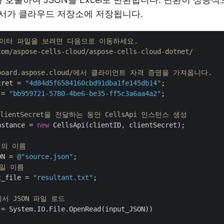
합 문서가 클라우드 저장소에 저장됩니다.
데이터 파일을 보려면 다음으로 이동하세요. 
com/aspose-cells-cloud/aspose-cells-cloud-dotnet/
ashboard.aspose.cloud/에서 클라이언트 자격 증명을 가져옵니다.
cret = 
"4d84d5f6584160cbd91dba1fe145db14"
 = 
"bb959721-5780-4be6-be35-ff5c3a6aa4a2"
;

 ClientSecret을 전달하는 동안 CellsApi 인스턴스 생성
nstance = 
new
 CellsApi(clientID, clientSecret);

일의 이름
ON = 
@"source.json"
파일 이름
t_file = 
"resultant.txt"
;

서 JSON 파일 로드
 = System.IO.File.OpenRead(input_JSON))
