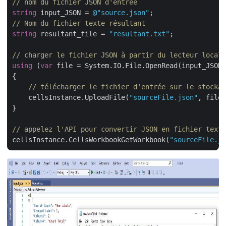
// nom du fichier JSON d'entrée
string
 input_JSON = 
@"source.json"
// Nom du fichier texte résultant
string
 resultant_file = 
"resultant.txt"
;

// charger le fichier JSON à partir du lecteur local
using
 (
var
 file = System.IO.File.OpenRead(input_JSON)
{

// télécharger le fichier d'entrée sur le stockag
    cellsInstance.UploadFile(
"sourceFile.json"
, file)
}

// appelez l'API pour convertir JSON en fichier texte
cellsInstance.CellsWorkbookGetWorkbook(
"sourceFile.js