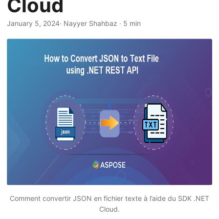
Cloud
a
t
January 5, 2024
· Nayyer Shahbaz · 5 min
i
o
n
Comment convertir JSON en fichier texte à l’aide du SDK .NET
Cloud.