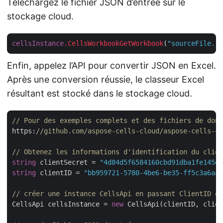
Téléchargez le fichier JSON d’entrée sur le
stockage cloud.
cellsInstance
.CellsWorkbookGetWorkbook
(
"sourceFile.js
Enfin, appelez l’API pour convertir JSON en Excel.
Après une conversion réussie, le classeur Excel
résultant est stocké dans le stockage cloud.
// Pour des exemples complets et des fichiers de donn
https:
//github.com/aspose-cells-cloud/aspose-cells-cl
// Obtenez les informations d'identification du clien
string
 clientSecret = 
"4d84d5f6584160cbd91dba1fe145db
string
 clientID = 
"bb959721-5780-4be6-be35-ff5c3a6aa4
// créer une instance CellsApi en passant ClientID et
CellsApi cellsInstance = 
new
 CellsApi(clientID, clien