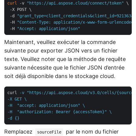
curl
 -v 
"https://api.aspose.cloud/connect/token"
 \

 -X POST \

 -d 
"grant_type=client_credentials&client_id=921363a8
 -H 
"Content-Type: application/x-www-form-urlencoded"
 -H 
"Accept: application/json"
Maintenant, veuillez exécuter la commande
suivante pour exporter JSON vers un fichier
texte. Veuillez noter que la méthode de requête
suivante nécessite que le fichier JSON d’entrée
soit déjà disponible dans le stockage cloud.
curl
-v "https://api.aspose.cloud/v3.0/cells/{sourceF
-X GET \

-H  "accept: application/json" \

-H  "authorization: Bearer {accessToken}" \

-d {}
Remplacez
par le nom du fichier
sourceFile