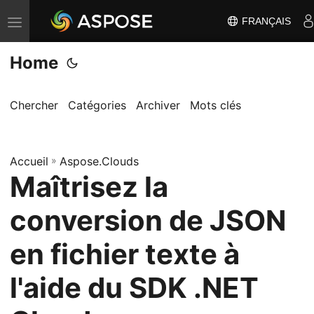
FRANÇAIS
B
a
Home
s
c
u
Chercher
Catégories
Archiver
Mots clés
l
e
Accueil
r
»
Aspose.Clouds
Maîtrisez la
l
a
conversion de JSON
n
a
en fichier texte à
v
l'aide du SDK .NET
i
g